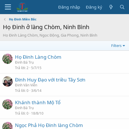
Đăng nhập
Đăng ký
Họ Đinh Miền Bắc
Họ Đinh ở làng Chòm, Ninh Bình
Họ Đinh Làng Chòm, Ngọc Động, Gia Phong, Ninh Bình
Filters
Họ Đinh Làng Chòm
Đinh Bá Trụ
Trả lời
2
5/7/15
Đinh Huy Đạo với triều Tây Sơn
Đinh Văn Viễn
Trả lời
0
3/6/14
Khánh thành Mộ Tổ
Đinh Bá Trụ
Trả lời
0
18/8/10
Ngọc Phả Họ Đinh làng Chòm