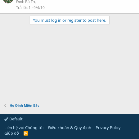
Đinh Bá Trụ
Trả lời
1
9/4/10
You must log in or register to post here.
Họ Đinh Miền Bắc
Default
Liên hệ với Chúng tôi
Điều khoản & Quy định
Privacy Policy
Giúp đỡ
R
S