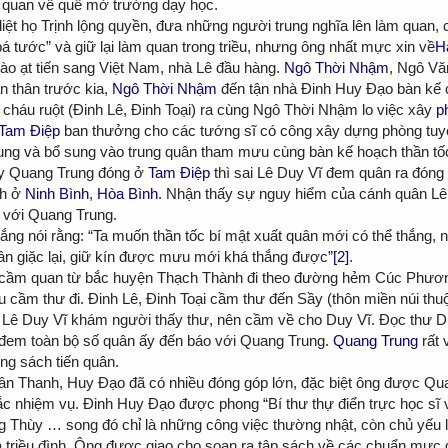
từ quan về quê mở trường dạy học.
diệt họ Trịnh lộng quyền, đưa những người trung nghĩa lên làm quan,
bá tước” và giữ lại làm quan trong triều, nhưng ông nhất mực xin về
H
o ạt tiến sang Việt Nam, nhà Lê đầu hàng.
Ngô Thời Nhậm
, Ngô Vă
n thân trước kia,
Ngô Thời Nhậm
đến tận nhà Đinh Huy Đạo bàn kế 
cháu ruột (Đinh Lê, Đinh Toại) ra cùng Ngô Thời Nhậm lo việc xây
p
Tam Điệp
ban thưởng cho các tướng sĩ có công xây dựng phòng tuy
rung và bổ sung vào trung quân tham mưu cùng bàn kế hoạch thần tố
ấy Quang Trung đóng ở
Tam Điệp
thì sai Lê Duy Vĩ đem quân ra đóng
h ở
Ninh Bình
,
Hòa Bình
. Nhận thấy sự nguy hiểm của cánh quân Lê
 với Quang Trung.
lắng nói rằng: “Ta muốn thần tốc bí mật xuất quân mới có thể thắng, n
ân giặc lại, giữ kín được mưu mới khá thắng được”
[2]
.
o cầm quan từ bắc huyện Thạch Thành đi theo đường hẻm Cúc Phươn
áu cầm thư đi. Đinh Lê, Đinh Toại cầm thư đến Sầy (thôn miền núi th
a Lê Duy Vĩ khám người thấy thư, nên cầm về cho Duy Vĩ. Đọc thư Du
đem toàn bộ số quân ấy đến báo với Quang Trung.
Quang Trung
rất
g sách tiến quân.
quân Thanh, Huy Đạo đã có nhiều đóng góp lớn, đặc biệt ông được Q
ắc nhiệm vụ. Đinh Huy Đạo được phong “Bí thư thự điển trực học sĩ 
g Thùy … song đó chỉ là những công việc thường nhật, còn chủ yếu 
a triều đình. Ông được giao cho soạn ra tập sách về các chuẩn mực đ