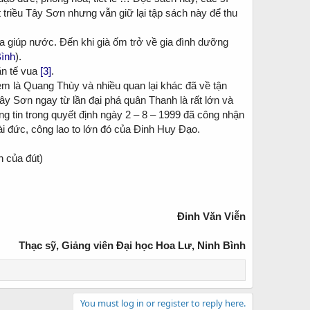
 triều Tây Sơn nhưng vẫn giữ lại tập sách này để thu
a giúp nước. Đến khi già ốm trở về gia đình dưỡng
Bình
).
n tế vua
[3]
.
m là Quang Thùy và nhiều quan lại khác đã về tận
Tây Sơn ngay từ lần đại phá quân Thanh là rất lớn và
 tin trong quyết định ngày 2 – 8 – 1999 đã công nhận
 tài đức, công lao to lớn đó của Đinh Huy Đạo.
n của đút)
Đ
inh Văn Viễn
Thạc sỹ, Giảng viên Đại học Hoa Lư, Ninh Bình
You must log in or register to reply here.