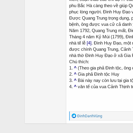
phu Bắc Hà càng theo về giúp Qua
phục lòng người. Đinh Huy Đạo và
Được Quang Trung trọng dụng, ph
bệnh, ông được vua cử cả danh y
Năm 1792, Quang Trung mất, Đinh
Tháng 4 năm Kỷ Mùi (1799), Đinh
nhà tế lễ
[4]
. Đinh Huy Đạo, một n
được chính Quang Trung, Cảnh Th
nhà thờ Đinh Huy Đạo ở xã Gia 
Chú thích:
1.
^
(Theo gia phả Đinh tộc, ông đ
2.
^
Gia phả Đinh tộc Huy
3.
^
Bài này nay còn lưu tại gia t
4.
^
văn tế của vua Cảnh Thịnh tế
R
ĐinhDanhVùng
e
a
c