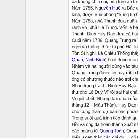
đã không chịu nổi, bèn treo ấn 
Năm 1786,
Nguyễn Huệ
ra Bắc 
kinh, được vua phong “trung tín 
Năm 1788, nhà Thanh đưa quân à
ranh với phủ Hà Trung. Vốn là bạ
Thanh. Đinh Huy Đạo đưa cả hai 
Cuối năm 1788, Quang Trung ra
ngợi và thăng chức tri phủ Hà T
Tôn Sĩ Nghị, Lê Chiêu Thống th
Quan
,
Ninh Bình
) hoạt động mạn
Nhậm và hai người cùng vào tâu
Quang Trung được tin này rất lo 
ông có phương thuốc nào trói ch
Nhận trọng trách, Đinh Huy Đạ
thư cho Lê Duy Vĩ rồi sai hai ch
Vĩ giết chết. Nhưng khi quân củ
tháng 12 – Mậu Thân). Huy Đạo 
cho cùng tham dự bàn bạc phươn
Trong suốt quá trình tiến đánh 
Hồi và ông đã hoàn thành xuất s
các hoàng tử
Quang Toản
, Quan
kiến, soạn thảo các chỉ dụ … củ