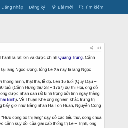
Đăng nhập
Đăng ký
Bài mới
Tìm kiếm
#1
Thanh là rất lớn và được chính
Quang Trung
, Cảnh
tại làng Ngọc Động, tổng Lê Xá nay là làng Ngọc
thông minh, thật thà, lễ độ. Lên 16 tuổi (Quý Dậu –
0 tuổi (Cảnh Hưng thứ 28 – 1767) dự thi Hội, ông đỗ
ông được nhân dân rất kính trọng bởi tính ngay thẳng,
hái Bình
). Về Thuận Khê ông nghiêm khắc trừng trị
ảng bấy giờ như Bảng nhãn Hà Tôn Huân, Nguyễn Công
 “Hữu công bộ thị lang” dạy dỗ các tiểu thư, công chúa
cảnh suy đồi của giai cấp thống trị Lê – Trịnh, ông