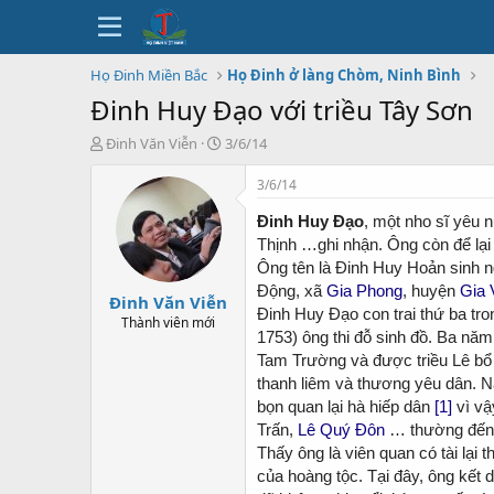
Họ Đinh Miền Bắc
Họ Đinh ở làng Chòm, Ninh Bình
Đinh Huy Đạo với triều Tây Sơn
T
N
Đinh Văn Viễn
3/6/14
h
g
r
à
3/6/14
e
y
a
b
Đinh Huy Đạo
, một nho sĩ yêu 
d
ắ
Thịnh …ghi nhận. Ông còn để lại 
s
t
Ông tên là Đinh Huy Hoản sinh n
t
đ
Động, xã
Gia Phong
, huyện
Gia 
Đinh Văn Viễn
a
ầ
Đinh Huy Đạo con trai thứ ba tro
r
u
Thành viên mới
1753) ông thi đỗ sinh đồ. Ba nă
t
e
Tam Trường và được triều Lê bổ
r
thanh liêm và thương yêu dân. N
bọn quan lại hà hiếp dân
[1]
vì v
Trấn,
Lê Quý Đôn
… thường đến 
Thấy ông là viên quan có tài lại 
của hoàng tộc. Tại đây, ông kết 