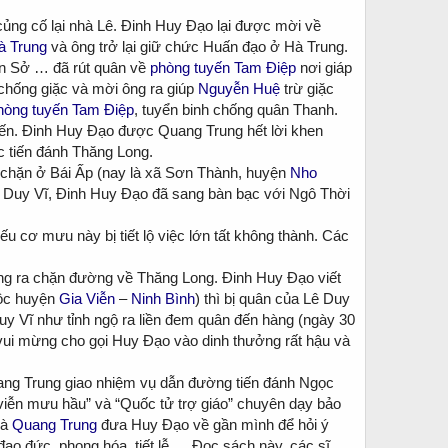
 củng cố lại nhà Lê. Đinh Huy Đạo lại được mời về
à Trung
và ông trở lại giữ chức Huấn đạo ở Hà Trung.
n Sở … đã rút quân về
phòng tuyến Tam Điệp
nơi giáp
chống giặc và mời ông ra giúp
Nguyễn Huệ
trừ giặc
hòng tuyến Tam Điệp
, tuyển binh chống quân Thanh.
ến. Đinh Huy Đạo được Quang Trung hết lời khen
c tiến đánh Thăng Long.
 chặn ở Bái Ấp (nay là xã Sơn Thành, huyện
Nho
 Duy Vĩ, Đinh Huy Đạo đã sang bàn bạc với Ngô Thời
ếu cơ mưu này bị tiết lộ việc lớn tất không thành. Các
g ra chặn đường về Thăng Long. Đinh Huy Đạo viết
uộc huyện
Gia Viễn
–
Ninh Bình
) thì bị quân của Lê Duy
y Vĩ như tỉnh ngộ ra liền đem quân đến hàng (ngày 30
 vui mừng cho gọi Huy Đạo vào dinh thưởng rất hậu và
uang Trung giao nhiệm vụ dẫn đường tiến đánh Ngọc
viễn mưu hầu” và “Quốc tử trợ giáo” chuyên dạy bảo
là
Quang Trung
đưa Huy Đạo về gần mình để hỏi ý
ạo đức, phong hóa, tiết lễ … Đọc sách này, các sĩ