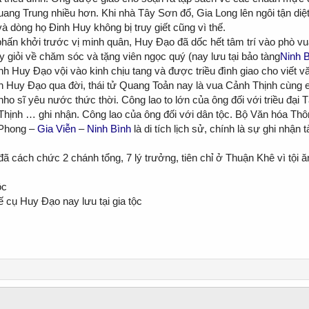
ng Trung nhiều hơn. Khi nhà Tây Sơn đổ, Gia Long lên ngôi tận diệt
 dòng họ Đinh Huy không bị truy giết cũng vì thế.
ấn khởi trước vị minh quân, Huy Đạo đã dốc hết tâm trí vào phò vu
 giỏi về chăm sóc và tặng viên ngọc quý (nay lưu tại bảo tàng
Ninh 
 Huy Đạo vội vào kinh chịu tang và được triều đình giao cho viết vă
 Huy Đạo qua đời, thái tử Quang Toản nay là vua Cảnh Thịnh cùng e
ho sĩ yêu nước thức thời. Công lao to lớn của ông đối với triều đại 
ịnh … ghi nhận. Công lao của ông đối với dân tộc. Bộ Văn hóa Thông
Phong –
Gia Viễn
–
Ninh Bình
là di tích lịch sử, chính là sự ghi nhận
ã cách chức 2 chánh tổng, 7 lý trưởng, tiên chỉ ở Thuận Khê vì tội ă
ộc
 cụ Huy Đạo nay lưu tại gia tộc