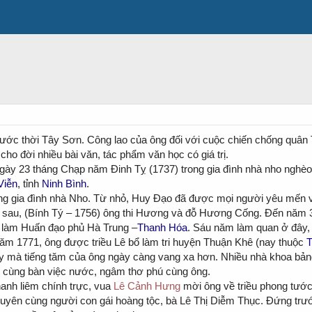
nước thời Tây Sơn. Công lao của ông đối với cuộc chiến chống quân 
cho đời nhiều bài văn, tác phẩm văn học có giá trị.
gày 23 tháng Chạp năm Đinh Tỵ (1737) trong gia đình nhà nho nghèo 
Viễn
, tỉnh
Ninh Bình
.
ng gia đình nhà Nho. Từ nhỏ, Huy Đạo đã được mọi người yêu mến vì 
m sau, (Bính Tý – 1756) ông thi Hương và đỗ Hương Cống. Đến năm 3
 làm Huấn đạo phủ Hà Trung –
Thanh Hóa
. Sáu năm làm quan ở đây, 
ăm 1771, ông được triều Lê bổ làm tri huyện Thuận Khê (nay thuộc
T
ậy mà tiếng tăm của ông ngày càng vang xa hơn. Nhiều nhà khoa b
cùng bàn việc nước, ngâm thơ phú cùng ông.
thanh liêm chính trực, vua
Lê Cảnh Hưng
mời ông về triều phong tước
duyên cùng người con gái hoàng tộc, bà Lê Thị Diễm Thục. Đứng trước 