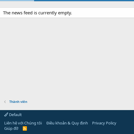
The news feed is currently empty.
Thành viên
Default
Liên hệ với Chúng tôi
Điều khoản & Quy định
Privacy Policy
Giúp đỡ
R
S