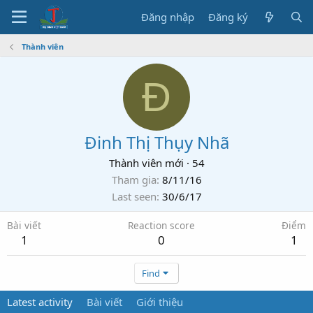
Đăng nhập
Đăng ký
Thành viên
Đ
Đinh Thị Thụy Nhã
Thành viên mới
·
54
Tham gia
8/11/16
Last seen
30/6/17
Bài viết
Reaction score
Điểm
1
0
1
Find
Latest activity
Bài viết
Giới thiệu