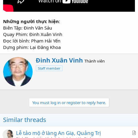
Những người thực hiện
:
Biên Tập: Đinh Văn Sáu
Quay Phim: Đinh Xuân Vinh
Đọc lời bình: Phạm Hải Yến
Dựng phim: Lại Đăng Khoa
W
Đinh Xuân Vinh
Thành viên
r
Staff member
i
t
t
e
n
b
You must log in or register to reply here.
y
Similar threads
Lễ tảo mộ ở làng An Giạ, Quảng Trị