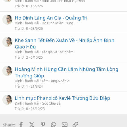
r
Đinh Thanh Hải
Hình ảnh sinh hoạt Họ Đinh
Trả lời
0
16/7/26
t
i
Họ Đinh Làng An Giạ - Quảng Trị
c
Đinh Thanh Hải
Họ Đinh Miền Trung
l
Trả lời
0
28/6/26
e
Khe Sanh Tết Đến Xuân Về - Nhiếp Ảnh Đinh
Giao Hữu
Đinh Thanh Hải
Tác giả và Tác phẩm
Trả lời
2
6/10/25
Hoàng Minh Hùng Cần Lắm Những Tấm Lòng
Thương Giúp
Đinh Thanh Hải
Tấm Lòng Nhân Ái
Trả lời
1
21/8/24
Linh mục Phanxicô Xaviê Trương Bửu Diệp
Đinh Thanh Hải
Góc Chia Sẻ
Trả lời
0
28/10/23
Facebook
X (Twitter)
Pinterest
WhatsApp
Email
Link
Share: