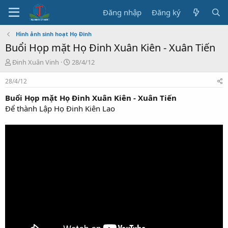
Đăng nhập
Đăng ký
Hình ảnh sinh hoạt Họ Đinh
Buổi Họp mặt Họ Đinh Xuân Kiên - Xuân Tiến
T
N
Đinh Xuân Vinh
28/4/12
h
g
r
à
28/4/12
e
y
Buổi Họp mặt Họ Đinh Xuân Kiên - Xuân Tiến
a
b
d
ắ
Để thành Lập Họ Đinh Kiên Lao
s
t
t
đ
a
ầ
r
u
t
e
r