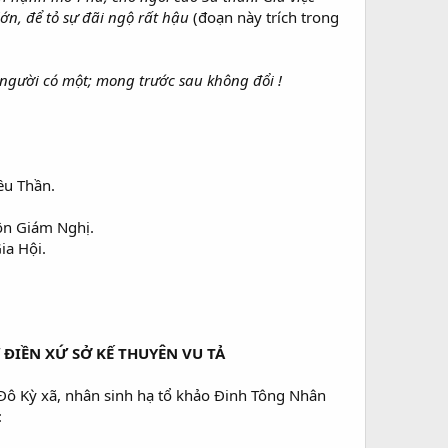
ớn, để tỏ sự đãi ngộ rất hậu
(đoạn này trích trong
p người có một; mong trước sau không đổi !
ều Thần.
ôn Giám Nghị.
ia Hội.
 ĐIỀN XỨ SỞ KẾ THUYÊN VU TẢ
 Đô Kỳ xã, nhân sinh hạ tổ khảo Đinh Tông Nhân
: