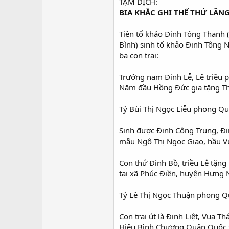
TẠM DỊCH:
BIA KHẮC GHI THẾ THỨ LĂNG
Tiên tổ khảo Đinh Tông Thanh 
Bình) sinh tổ khảo Đinh Tông 
ba con trai:
Trưởng nam Đinh Lễ, Lê triều 
Năm đầu Hồng Đức gia tặng Thá
Tỷ Bùi Thị Ngọc Liễu phong Qu
Sinh được Đinh Công Trung, Đi
mẫu Ngô Thị Ngọc Giao, hầu V
Con thứ Đinh Bồ, triều Lê tặn
tại xã Phúc Điền, huyện Hưng 
Tỷ Lê Thị Ngọc Thuận phong Qu
Con trai út là Đinh Liệt, Vua 
Hiệu Bình Chương Quân Quốc tr