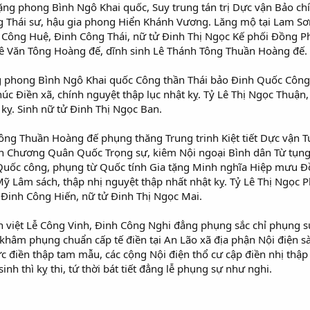
tặng phong Bình Ngô Khai quốc, Suy trung tán trị Dực vận Bảo c
 Thái sư, hậu gia phong Hiển Khánh Vương. Lăng mộ tại Lam Sơn
h Công Huệ, Đinh Công Thái, nữ tử Đinh Thị Ngọc Kế phối Đồng
ê Văn Tông Hoàng đế, dĩnh sinh Lê Thánh Tông Thuần Hoàng đế.
g phong Bình Ngô Khai quốc Công thần Thái bảo Đinh Quốc Công
c Điền xã, chính nguyệt thập lục nhật kỵ. Tỷ Lê Thị Ngọc Thuận
 kỵ. Sinh nữ tử Đinh Thị Ngọc Ban.
ông Thuần Hoàng đế phụng thăng Trung trinh Kiệt tiết Dực vận T
nh Chương Quân Quốc Trọng sự, kiêm Nội ngoại Bình dân Từ tụng
uốc công, phụng từ Quốc tính Gia tặng Minh nghĩa Hiệp mưu Đồn
ỹ Lâm sách, thập nhị nguyệt thập nhất nhật kỵ. Tỷ Lê Thị Ngọc 
 Đinh Công Hiến, nữ tử Đinh Thị Ngọc Mai.
ôn việt Lễ Công Vinh, Đinh Công Nghi đẳng phụng sắc chỉ phụng 
ỹ khâm phụng chuẩn cấp tế điền tại An Lão xã địa phận Nội điện
ực điền thập tam mẫu, các cộng Nội điện thổ cư cập điền nhị thập
nh thì kỵ thi, tứ thời bát tiết đẳng lễ phụng sự như nghi.