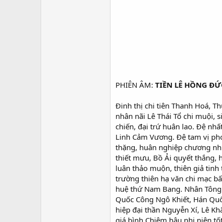
PHIÊN ÂM:
TIỀN LÊ HỒNG ĐỨ
Đinh thị chi tiên Thanh Hoá, 
nhân nãi Lê Thái Tổ chi muội, 
chiến, đại trứ huân lao. Đệ nh
Linh Cảm Vương. Đệ tam vị pho
thặng, huân nghiệp chương nhiê
thiết mưu, Bồ Ải quyết thắng, hà
luân thảo muộn, thiên giả tinh
trường thiên hạ văn chi mạc b
huệ thứ Nam Bang. Nhân Tông T
Quốc Công Ngô Khiết, Hán Quố
hiệp đại thần Nguyễn Xí, Lê K
giá bình Chiêm hậu nhị niên tốt