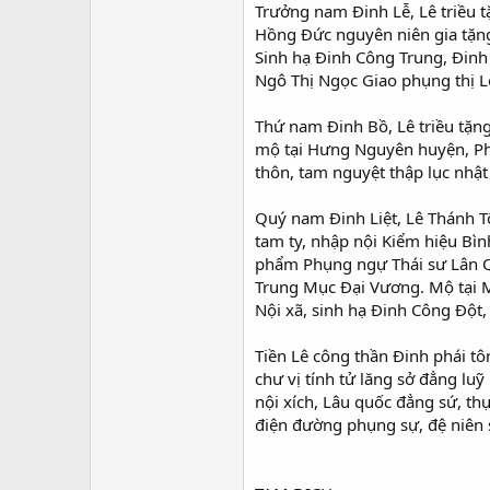
Trưởng nam Đinh Lễ, Lê triều 
Hồng Đức nguyên niên gia tặng
Sinh hạ Đinh Công Trung, Đin
Ngô Thị Ngọc Giao phụng thị L
Thứ nam Đinh Bồ, Lê triều tặn
mộ tại Hưng Nguyên huyện, Phú
thôn, tam nguyệt thập lục nhật
Quý nam Đinh Liệt, Lê Thánh T
tam ty, nhập nội Kiểm hiệu Bì
phẩm Phụng ngự Thái sư Lân Q
Trung Mục Đại Vương. Mộ tại M
Nội xã, sinh hạ Đinh Công Đột,
Tiền Lê công thần Đinh phái t
chư vị tính tử lăng sở đẳng lu
nội xích, Lâu quốc đẳng sứ, th
điện đường phụng sự, đệ niên si