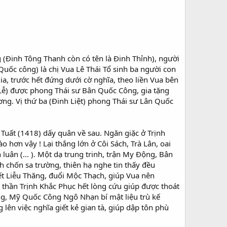
(Đinh Tông Thanh còn có tên là Đinh Thỉnh), người
ốc công) là chị Vua Lê Thái Tổ sinh ba người con
gia, trước hết đứng dưới cờ nghĩa, theo liền Vua bên
nh Lễ) được phong Thái sư Bân Quốc Công, gia tặng
ng. Vị thứ ba (Đinh Liệt) phong Thái sư Lân Quốc
Tuất (1418) dấy quân về sau. Ngăn giặc ở Trịnh
hơn vậy ! Lại thắng lớn ở Côi Sách, Trà Lân, oai
luân (... ). Một dạ trung trinh, trận My Động, Bân
 chốn sa trường, thiên hạ nghe tin thấy đều
ết Liễu Thăng, đuổi Mộc Thạch, giúp Vua nên
thần Trịnh Khắc Phục hết lòng cứu giúp được thoát
ng, Mỹ Quốc Công Ngô Nhạn bí mật liệu trù kế
 lên việc nghĩa giết kẻ gian tà, giúp dập tôn phù