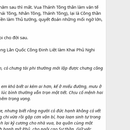
năm sau thì mất. Vua Thánh Tông thân làm văn tế
Thái Tông, Nhân Tông, Thánh Tông), lại là Công thần
iền làm Thủ tướng, quyết đoán những mối ngờ lớn,
i cho đời sau.
ong Lân Quốc Công Đinh Liệt làm Khai Phủ Nghi
àm, có chưng tài phi thường mới lập được chưng công
nh em khó biết ai kém ai hơn, kế ở miếu đường, mưu ở
y lúc bình thường vẫn trọn một tiết. Chịu cố mệnh hai
thêm trọng vọng.
ve, nhưng biết rằng người có đức hạnh không có vết
 chi vừa rồi gặp cơn vận bí, họa loạn sinh tự trong
ỉnh lại kỷ cương cho nhà vua, ba quân cùng một
nh hạnh mở Phủ, cho ngôi cao Sư thần. Giữ việc