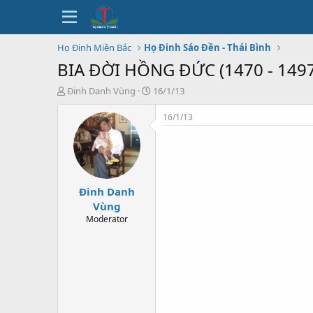
Họ Đinh Miền Bắc
Họ Đinh Sáo Đền - Thái Bình
BIA ĐỜI HỒNG ĐỨC (1470 - 14
T
N
Đinh Danh Vùng
16/1/13
h
g
r
à
16/1/13
e
y
a
b
d
ắ
s
t
t
đ
Đinh Danh
a
ầ
r
u
Vùng
t
Moderator
e
r