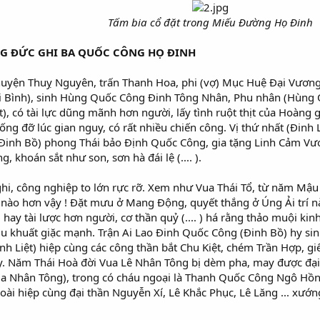
Tấm bia cổ đặt trong Miếu Đường Họ Đinh
NG ĐỨC GHI BA QUỐC CÔNG HỌ ĐINH
huyện Thuỵ Nguyên, trấn Thanh Hoa, phi (vợ) Mục Huệ Đại Vương 
i Bình), sinh Hùng Quốc Công Đinh Tông Nhân, Phu nhân (Hùng Qu
ệt), có tài lực dũng mãnh hơn người, lấy tình ruột thịt của Hoàng 
chống đỡ lúc gian nguy, có rất nhiều chiến công. Vị thứ nhất (Đi
(Đinh Bồ) phong Thái bảo Định Quốc Công, gia tặng Linh Cảm Vươ
 khoán sắt như son, sơn hà đái lệ (.... ).
hi, công nghiệp to lớn rực rỡ. Xem như Vua Thái Tổ, từ năm Mậu 
nào hơn vậy ! Đặt mưu ở Mang Động, quyết thắng ở Úng Ải trí nào 
ay tài lược hơn người, cơ thần quỷ (.... ) há rằng thảo muội kinh 
u khuất giặc mạnh. Trận Ai Lao Đinh Quốc Công (Đinh Bồ) hy sinh
h Liệt) hiệp cùng các công thần bắt Chu Kiệt, chém Trần Hợp, gi
 Năm Thái Hoà đời Vua Lê Nhân Tông bị dèm pha, may được đại 
Vua Nhân Tông), trong có cháu ngoại là Thanh Quốc Công Ngô Hồ
oài hiệp cùng đại thần Nguyễn Xí, Lê Khắc Phục, Lê Lăng ... xướng