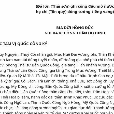
(Đá lớn (Thái sơn) ghi công đầu mở nước
họ chi (Tôn quý) dòng tướng tiếng vang)
BIA ĐỜI HỒNG ĐỨC
GHI BA VỊ CÔNG THẦN HỌ ĐINH
C TAM VỊ QUỐC CÔNG KÝ
Thuỵ Nguyên, Thuý Cối nhân giã. Mục Huệ Đại Vương phi, Thần K
sinh tam nam tài dũng tuyệt nhân, dĩ Hoàng gia phế phủ chi thân
ất vị phong Thái sư Bân Quốc Công, gia tặng Hiển Khánh Vương. 
ng Thái sư Lân Quốc Công, gia tặng Trung Mục Vương. Thiết khoa
n. Quan kỳ tá Thái Tổ. Mậu Tuất hưng dư dĩ hậu. Trịnh Cao ngự t
 kỳ trí giã. Côi Sách, Trà Lân chi thắng. Khả Lưu, Tốt Động chi uy,
 trung. My Động chi cống, Bân Quốc Công bất khuất ư cường lỗ. 
ất chấn điệu. Lân Quốc Công thần cầm Chu Kiệt, trảm Trần Hợp, s
hái Hoà bị sàm, hạnh đắc đại thần Trịnh Khắc Phục lực cứu đắc 
c Công Ngô Lan, Thịnh Quốc Công Ngô Hồng, Mỹ Quốc Công Ngô N
hắc Phục, Lê Lăng đảng xướng nghĩa, tru gian dục đới. Thánh Tô
: Thánh Tông nhân vi văn tri tế yên. Sư xương Khai quốc nguyên h