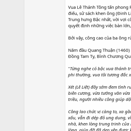
Vua Lê Thánh Tông tấn phong P
điếu, sử sách khen ông (Đinh Li
Trung hưng Bậc nhất, vời vợi 
quyết định những việc bàn lớn, 
Bởi vậy, công cao của ba ông 
Năm đầu Quang Thuận (1460) bà
Đồng Tam Ty, Bình Chương Quâ
"
Từng nghe có bậc vua thánh tr
phi thường, vua tôi tương đắc 
Xét (Lê Liệt) đây sớm đem tình 
biên cương, vừa tướng văn vừa t
triều, người nhiều công giúp dậ
Công lao chức vị càng to, xa g
xấu, vẫn đi dép đỏ ung dung, vì
nhà, khen lòng trung trinh của
lòng, giúp đỡ đã dẹp yên được 