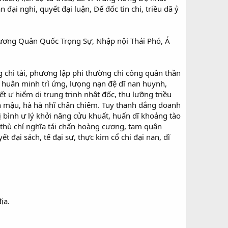
đại nghi, quyết đại luận, Đế đốc tin chi, triều dã ỷ
hương Quân Quốc Trọng Sự, Nhập nội Thái Phó, Á
ng chi tài, phương lập phi thường chi công quân thần
, huân minh trì ứng, lưọng nạn đệ dĩ nan huynh,
iết ư hiểm di trung trinh nhật đốc, thụ lưỡng triều
ích mậu, hà hà nhĩ chân chiêm. Tuy thanh dắng doanh
rị bình ư lý khởi năng cửu khuất, huấn dĩ khoảng tào
ục thù chí nghĩa tái chấn hoàng cương, tam quân
 đại sách, tế đại sự, thực kim cổ chi đại nan, dĩ
ịa.