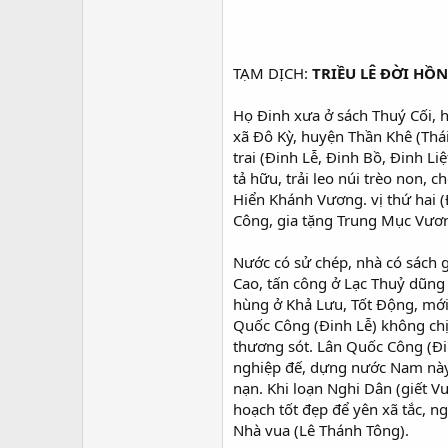
TẠM DỊCH:
TRIỀU LÊ ĐỜI HỒ
Họ Đinh xưa ở sách Thuý Cối, 
xã Đô Kỳ, huyện Thần Khê (Thá
trai (Đinh Lễ, Đinh Bồ, Đinh Li
tả hữu, trải leo núi trèo non, 
Hiển Khánh Vương. vị thứ hai 
Công, gia tặng Trung Mục Vương,
Nước có sử chép, nhà có sách g
Cao, tấn công ở Lạc Thuỷ dũng 
hùng ở Khả Lưu, Tốt Động, mới h
Quốc Công (Đinh Lễ) không chị
thương sót. Lân Quốc Công (Đin
nghiệp đế, dựng nước Nam này.
nạn. Khi loạn Nghi Dân (giết 
hoạch tốt đẹp để yên xã tắc, ng
Nhà vua (Lê Thánh Tông).