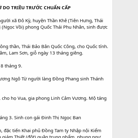
Ở DO TRIỀU TRƯỚC CHUẨN CẤP
người xã Đô Kỳ, huyện Thần Khê (Tiên Hưng, Thái
ị (Ngọc Vồi) phong Quốc Thái Phu Nhân, sinh được
Công thần, Thái Bảo Bân Quốc Công, cho Quốc tính.
âm, Lam Sơn, giỗ ngày 13 tháng giêng.
8 tháng 9.
 Vương Ngô Từ người làng Đồng Phang sinh Thánh
, cho họ Vua, gia phong Linh Cảm Vương. Mộ táng
ng 3. Sinh con gái Đinh Thị Ngọc Ban
hần, đặc tiến Khai phủ Đồng Tam ty Nhập nội Kiểm
n giám Thiết (đột) quân trung phẩm, phụng ngự