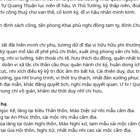
Tự Quang Thuận lục niên dĩ hậu, Vi Thủ Tướng, kỷ thập niên, đoán 
chi công thuỳ chư vạn thế, cố kinh ký, dĩ vi hậu nhân minh kính.
 định sách công, tấn phong Khai phủ nghi đồng tam ty, Bình C
, tất đãi hiền minh chi phụ, tương dữ dĩ đại vi hữu hữu phi thườ
kỳ quan mổ tảo dĩ phế phủ chi thân, xuất ứng phong vân chi hội
ng, nhi vi tướng, tiến thoái chi tế, hưu thích du đồng, quấn nhất t
, doãn vi xã tắc chi thần câu thục quân hành chi ký, huân dong 
, nhi xích điểu kỷ kỷ tri đức âm thi bất hà. Cái thiên duy, dục t
tường, gia nhĩ trung trinh, vi thời trụ thạch, nhất đán xướng ph
 đại mẫn, khắc đăng quyết tịch, nghi mậu quyết quan. Ư hi ! Quyết
ung chí vô gián, khâm dư thời duy nhĩ chi hưu.
 hạ
.
gọc Kế, lăng tại Kiều Thần thôn, Mào Diệc sứ nhị mẫu cấm địa.
g tại An Phúc thôn, sài mộc nhị mẫu cấm địa.
a lăng tại Gián Nghị thôn, Mào Nghi xứ, tam mẫu sài mộc cấm đ
ại Gia Hội thôn, Nghi Xứ, nhất mẫu nhi cao sài mộc cấm địa.