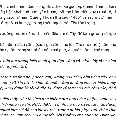
hụ chính, năm đầu Hồng Đức theo xa giá dẹp Chiêm Thành, hai 
ệt) bậc Khai quốc Nguyên huân, trải thờ bốn triều vua (Thái Tổ, 
công cao. Từ năm Quang Thuận thứ sáu (1465) về sau mười năm l
được Vua tin cậy, trong triều ngoài nội đều tôn trọng.
rủ xuống muôn năm, cho nên đều ghi ở đây, để làm gương sáng so
n định sách công (sách ghi công lao lúc đầu mở nước), tấn ph
n Quốc Trọng sự, nhập nội Thái phó, Á Quốc Công, chế rằng:
í, hẳn đợi tướng hiền minh giúp dập, cùng với nhau lấy lớn có l
xưa nay vẫn thế.
ruột thịt, ra ứng hội phong vân, xướng hoạ tiếng đàn tiếng sáo, a
ướng võ, khi tiến khi lui, với nước cùng lo cùng vui, lúc hiểm ngu
p, xứng đáng bề tôi xã tắc, lại được ký thác cho việc cầm cân, để 
ần đều thấy. Dẫu lời dèm pha không dứt như tiếng nhặng xanh vo 
 Trời muốn có cho Nước được trị bình, há đâu để khuất mãi. Huống
 người làm cột đá cho lúc ấy, một xướng nghĩa phục thù, chấn ch
kẻ đại ác, làm cho vua được tốt, nên thưởng cho quan to. Được vi