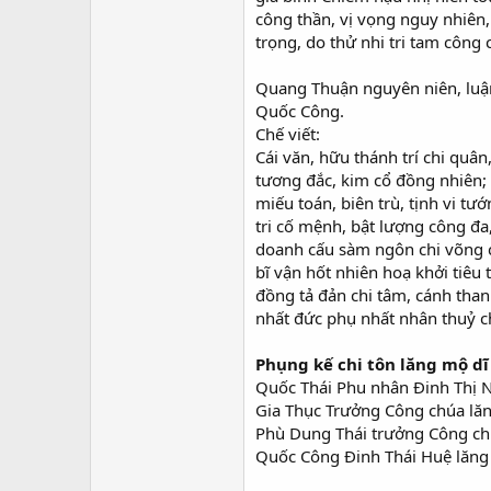
công thần, vị vọng nguy nhiên, 
trọng, do thử nhi tri tam công 
Quang Thuận nguyên niên, luận
Quốc Công.
Chế viết:
Cái văn, hữu thánh trí chi quân
tương đắc, kim cổ đồng nhiên; 
miếu toán, biên trù, tịnh vi tướ
tri cố mệnh, bật lượng công đa
doanh cấu sàm ngôn chi võng cực
bĩ vận hốt nhiên hoạ khởi tiêu 
đồng tả đản chi tâm, cánh thanh
nhất đức phụ nhất nhân thuỷ ch
Phụng kế chi tôn lăng mộ dĩ
Quốc Thái Phu nhân Đinh Thị N
Gia Thục Trưởng Công chúa lăn
Phù Dung Thái trưởng Công chú
Quốc Công Đinh Thái Huệ lăng t