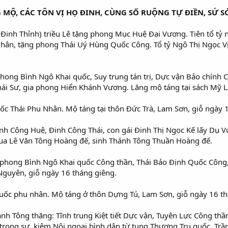
 MỘ, CÁC TÔN VỊ HỌ ĐINH,
CÙNG SỐ RUỘNG TỰ ĐIỀN, SỨ S
(Đinh Thỉnh) triều Lê tặng phong Mục Huệ Đại Vương. Tiên tổ tỷ 
Nhân, tặng phong Thái Uý Hùng Quốc Công. Tổ tỷ Ngô Thị Ngọc V
phong Bình Ngô Khai quốc, Suy trung tán trị, Dực vận Bảo chính 
i Sư, gia phong Hiển Khánh Vương. Lăng mộ táng tại sách Mỹ L
ốc Thái Phu Nhân. Mộ táng tại thôn Đức Trà, Lam Sơn, giỗ ngày 1
nh Công Huệ, Đinh Công Thái, con gái Đinh Thị Ngọc Kế lấy Dụ
ua Lê Văn Tông Hoàng đế, sinh Thánh Tông Thuần Hoàng đế.
g phong Bình Ngô Khai quốc Công thần, Thái Bảo Định Quốc Công
Nguyên, giỗ ngày 16 tháng giêng.
ốc phu nhân. Mộ táng ở thôn Dựng Tú, Lam Sơn, giỗ ngày 16 thá
Thánh Tông thăng: Tĩnh trung Kiệt tiết Dực vận, Tuyên Lực Công t
ọng sự, kiêm Nội ngoại bình dân từ tụng Thượng Trụ quốc, Trầ