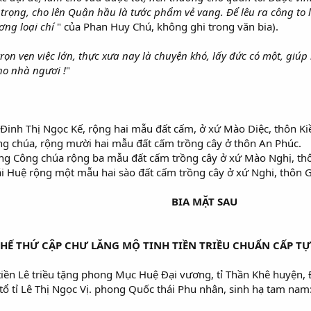
rọng, cho lên Quận hầu là tước phẩm vẻ vang. Để lêu ra công to l
ương loại chí
" của Phan Huy Chú, không ghi trong văn bia).
trọn vẹn việc lớn, thực xưa nay là chuyện khó, lấy đức có một, giú
ho nhà ngươi !
"
Đinh Thị Ngọc Kế, rộng hai mẫu đất cấm, ở xứ Mào Diệc, thôn Ki
g chúa, rộng mười hai mẫu đất cấm trồng cây ở thôn An Phúc.
ng Công chúa rộng ba mẫu đất cấm trồng cây ở xứ Mào Nghị, th
 Huệ rộng một mẫu hai sào đất cấm trồng cây ở xứ Nghi, thôn G
BIA MẶT SAU
THẾ THỨ CẬP CHƯ LĂNG MỘ TINH TIỀN TRIỀU CHUẨN CẤP TỰ
tiền Lê triều tặng phong Mục Huệ Đại vương, tỉ Thần Khê huyện,
ổ tỉ Lê Thị Ngọc Vị. phong Quốc thái Phu nhân, sinh hạ tam nam