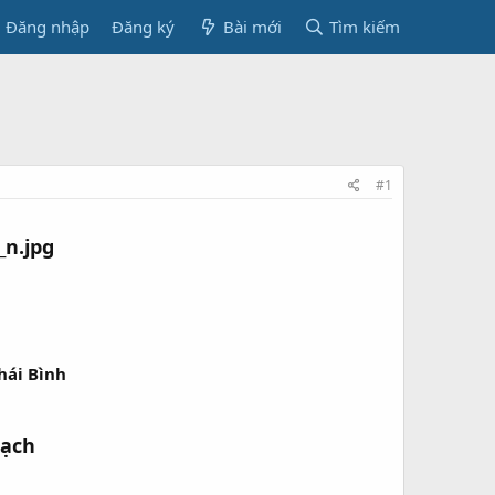
Đăng nhập
Đăng ký
Bài mới
Tìm kiếm
#1
hái Bình
hạch