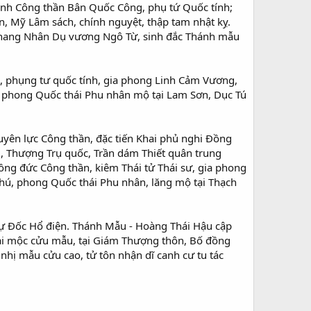
hính Công thần Bân Quốc Công, phụ tứ Quốc tính;
, Mỹ Lâm sách, chính nguyệt, thập tam nhật kỵ.
 Phang Nhân Dụ vương Ngô Từ, sinh đắc Thánh mẫu
, phụng tư quốc tính, gia phong Linh Cảm Vương,
, phong Quốc thái Phu nhân mộ tại Lam Sơn, Dục Tú
uyên lực Công thần, đặc tiến Khai phủ nghi Đồng
, Thượng Trụ quốc, Trần dám Thiết quân trung
g đức Công thần, kiêm Thái tử Thái sư, gia phong
Phú, phong Quốc thái Phu nhân, lăng mộ tại Thạch
sự Đốc Hổ điện. Thánh Mẫu - Hoàng Thái Hậu cập
 sài mộc cửu mẫu, tại Giám Thượng thôn, Bố đồng
 nhị mẫu cửu cao, tử tôn nhận dĩ canh cư tu tác