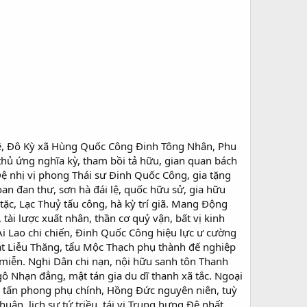
hê, Đô Kỳ xã Hùng Quốc Công Đinh Tông Nhân, Phu
 thủ ứng nghĩa kỳ, tham bồi tả hữu, gian quan bách
Đệ nhị vị phong Thái sư Đinh Quốc Công, gia tặng
n đan thư, sơn hà đái lệ, quốc hữu sử, gia hữu
ặc, Lạc Thuỷ tấu công, hà kỳ trí giã. Mang Động
 tài lược xuất nhân, thần cơ quỷ vận, bất vị kinh
Ai Lao chi chiến, Đinh Quốc Công hiệu lực ư cường
át Liễu Thăng, tẩu Mộc Thạch phụ thành đế nghiệp
miễn. Nghi Dân chi nạn, nội hữu sanh tôn Thanh
hạn đẳng, mật tán gia du dĩ thanh xã tắc. Ngoại
ng tấn phong phụ chính, Hồng Đức nguyên niên, tuỳ
uân, lịch sự tứ triều, tái vi Trung hưng Đệ nhất