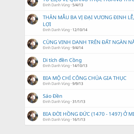
Đinh Danh Vùng
5/4/13
THÂN MẪU BA VỊ ĐẠI VƯƠNG ĐINH LỄ, 
LỢI
Đinh Danh Vùng
12/10/14
CÙNG VINH DANH TRÊN ĐẤT NGÀN N
Đinh Danh Vùng
9/4/14
Di tích đền Cồng
Đinh Danh Vùng
14/10/13
BIA MỘ CHÍ CÔNG CHÚA GIA THỤC
Đinh Danh Vùng
9/9/13
Sáo Đền
Đinh Danh Vùng
31/1/13
BIA ĐỜI HỒNG ĐỨC (1470 - 1497) Ở
Đinh Danh Vùng
16/1/13