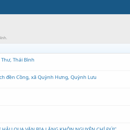
ình.
ũ Thư, Thái Bình
 tích đền Cồng, xã Quỳnh Hưng, Quỳnh Lưu
I HẬU QUA VĂN BIA LĂNG KHÔN NGUYÊN CHÍ ĐỨC