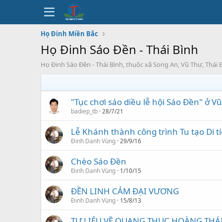
Họ Đinh Miền Bắc
Họ Đinh Sáo Đền - Thái Bình
Họ Đinh Sáo Đền - Thái Bình, thuộc xã Song An, Vũ Thư, Thái B
"Tục chơi sáo diều lễ hội Sáo Đền" ở V
badiep_tb
28/7/21
Lễ Khánh thành công trình Tu tạo Di
Đinh Danh Vùng
29/9/16
Chèo Sáo Đền
Đinh Danh Vùng
1/10/15
ĐỀN LINH CẢM ĐẠI VƯƠNG
Đinh Danh Vùng
15/8/13
TƯ LIỆU VỀ QUANG THỤC HOÀNG THÁ