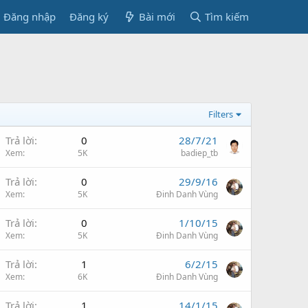
Đăng nhập
Đăng ký
Bài mới
Tìm kiếm
Filters
Trả lời
0
28/7/21
Xem
5K
badiep_tb
Trả lời
0
29/9/16
Xem
5K
Đinh Danh Vùng
Trả lời
0
1/10/15
Xem
5K
Đinh Danh Vùng
Trả lời
1
6/2/15
Xem
6K
Đinh Danh Vùng
Trả lời
1
14/1/15