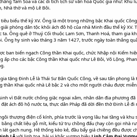
hắng Tam Soa và các di tích lịch sử văn hoá Quốc gia như: Khu 
, Nhà thờ và mộ Lê Bôi.
ử tiêu biểu thế kỷ XV. Ông là một trong những bậc Khai quốc Công
 giải phóng dân tộc khỏi ách đô hộ của nhà Minh đầu thể kỷ XV. 
c ta. Ông quê ở Thuý Cối thuộc Lam Sơn, Thanh Hoá, tham gia k
i. Ông hy sinh vào tháng 3 năm 1427, trước ngày toàn thắng q
c ban biển ngạch Công thần Khai quốc, chức Nhập nội Kiểm hiệu 
g ấp cho các bậc Công thần Khai quốc như Lê Bôi, Võ Lộng, Pha
g.
ia tặng Đinh Lễ là Thái Sư Bân Quốc Công, về sau tấn phong l
g thần Khai quốc nhà Lê bậc 2 và cho một người cháu được miễn 
inh vì Đất nước chống giặc ngoại xâm, nhân dân địa phương đã 
 đặt ách đô hộ nước ta, thực dân Pháp đã dời đền thờ Đinh Lễ đi 
gôi thượng điện cổ kính, phía trước là vọng lâu hai tầng và kh
bằng chất liệu gỗ mít, kiểu tứ trụ chồng đấu (hay còn gọi nhà rư
ền lát gạch nung. Hệ thống kèo kẻ, đầu bẩy giá chiêng đều được c
inh Lễ
với linh toạ, bài vị khắc vương hiệu
Linh Cảm Đại Vươn