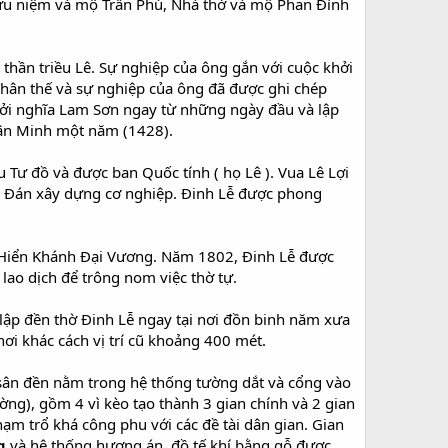
lưu niệm và mộ Trần Phú, Nhà thờ và mộ Phan Đình
 thần triều Lê. Sự nghiệp của ông gắn với cuộc khởi
Thân thế và sự nghiệp của ông đã được ghi chép
hởi nghĩa Lam Sơn ngay từ những ngày đầu và lập
uân Minh một năm (1428).
Tư đồ và được ban Quốc tính ( họ Lê ). Vua Lê Lợi
n Đán xây dựng cơ nghiệp. Đinh Lễ được phong
à Hiển Khánh Đại Vương. Năm 1802, Đinh Lễ được
lao dịch để trông nom việc thờ tự.
lập đền thờ Đinh Lễ ngay tại nơi đồn binh năm xưa
nơi khác cách vị trí cũ khoảng 400 mét.
u sân đền nằm trong hệ thống tường dắt và cổng vào
ờng), gồm 4 vì kèo tạo thành 3 gian chính và 2 gian
hạm trổ khá công phu với các đề tài dân gian. Gian
g
và hệ thống hương án, đồ tế khí bằng gỗ được