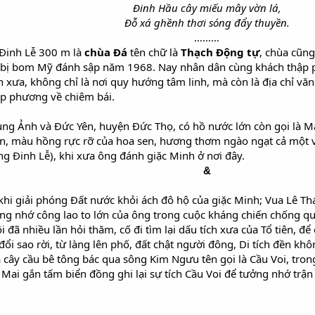
Đinh Hầu cây miếu mây vờn lá,
Đỗ xá ghềnh thơi sóng đẩy thuyền.
………
Đinh Lễ 300 m là
chùa Đá
tên chữ là
Thạch Động tự
, chùa cũn
 bị bom Mỹ đánh sập năm 1968. Nay nhân dân cùng khách thập 
 xưa, không chỉ là nơi quy hướng tâm linh, mà còn là địa chỉ văn
p phương về chiêm bái.
ng Ảnh và Đức Yên, huyện Đức Thọ, có hồ nước lớn còn gọi là Ma
en, màu hồng rực rỡ của hoa sen, hương thơm ngào ngạt cả một v
ông Đinh Lễ), khi xưa ông đánh giặc Minh ở nơi đây.
&
khi giải phóng Đất nước khỏi ách đô hộ của giặc Minh; Vua Lê Th
ng nhớ công lao to lớn của ông trong cuộc kháng chiến chống qu
đã nhiều lần hỏi thăm, cố đi tìm lại dấu tích xưa của Tổ tiên, đ
ổi sao rời, từ làng lên phố, đất chật người đông, Di tích đền k
à cây cầu bê tông bác qua sông Kim Ngưu tên gọi là Cầu Voi, tr
Mai gắn tấm biển đồng ghi lại sự tích Cầu Voi để tưởng nhớ trậ