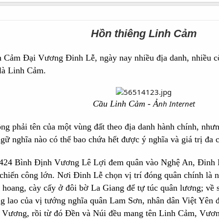
Hồn thiêng Linh Cảm
 Cảm Đại Vương Đinh Lễ, ngày nay nhiều địa danh, nhiều c
 là Linh Cảm.
Cầu Linh Cảm - Ả
nh Internet
 phải tên của một vùng đất theo địa danh hành chính, nhưng
ữ nghĩa nào có thể bao chứa hết được ý nghĩa và giá trị đa
1424 Bình Định Vương Lê Lợi đem quân vào Nghệ An, Đinh Lễ
hiến công lớn. Nơi Đinh Lễ chọn vị trí đóng quân chính là n
t hoang, cày cấy ở đôi bờ La Giang để tự túc quân lương; về 
 lao của vị tướng nghĩa quân Lam Sơn, nhân dân Việt Yên đã
 Vương, rồi từ đó Đền và Núi đều mang tên Linh Cảm, Vươn