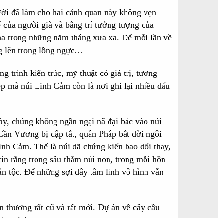
người đã làm cho hai cảnh quan này không vẹn
 của người già và bằng trí tưởng tượng của
cha trong những năm tháng xưa xa. Để mỗi lần về
ng lên trong lồng ngực…
trình kiến trúc, mỹ thuật có giá trị, tương
p mà núi Linh Cảm còn là nơi ghi lại nhiều dấu
ày, chúng không ngần ngại nã đại bác vào núi
Cần Vương bị dập tắt, quân Pháp bắt dời ngôi
nh Cảm. Thế là núi đã chứng kiến bao đổi thay,
in rằng trong sâu thẳm núi non, trong mỗi hồn
dân tộc. Để những sợi dây tâm linh vô hình vẫn
n thương rất cũ và rất mới. Dự án về cây cầu