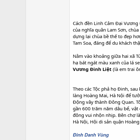
Cách đền Linh Cảm Đại Vương 
của nghĩa quân Lam Sơn, chùa
dựng lại chùa bề thế to đẹp hơn
Tam Soa, đáng để du khách thậ
Nằm vào khoảng giữa hai xã Tù
hạ bát ngát màu xanh của lá s
Vương Đinh Liệt
(là em trai 
Theo các Tộc phả họ Đinh, sau 
làng Hoàng Mai, Hà Nội để tưở
Động vây thành Đông Quan. Tôi 
gần 600 trăm năm dâu bể, vật đ
đông vui nhộn nhịp. Bên chợ l
Hà Nội, Hội di sản quận Hoàng 
Đinh Danh Vùng