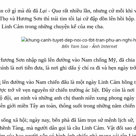
căn cớ gì mà dù đã
Lại - Qua
rất nhiều lần, nhưng cứ mỗi khi 
Thọ và Hương Sơn thì trái tim tôi lại cứ đập dồn lên hồi hộp.
hà Linh Cảm trong những chuyện kể của mẹ cha.
Bến Tam Soa - Ảnh Internet
 Hương Sơn nhập ngũ lên đường vào Nam chống Mỹ, đã chia ta
ính là nơi tiễn đưa, là nơi ghi dấu ý chí ra đi và hẹn ngày
ng lên đường vào Nam chiến đấu là một ngày Linh Cảm hồng tư
ợc trở về vẹn nguyên từ chiến trường ác liệt. Đây còn là n
 bộ đội, an ninh và những anh chị thanh niên xung phong n
ên giới miền Tây an toàn, thông suốt trong những năm chiến
 sống xã hội; ngày nay, bến phà đã làm trọn sứ mệnh lịch sử
Ghềnh Tàng, mà người dân gọi là cầu Linh Cảm. Vật đổi sao 
iệm của bao người vẫn có hình ảnh chiếc phà mang cái tên Lin