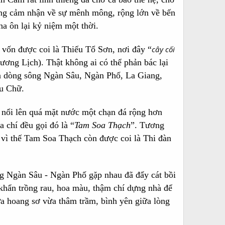
ững cảm nhận về sự mênh mông, rộng lớn về bến
ha ôn lại kỷ niệm một thời.
vốn được coi là Thiếu Tổ Sơn, nơi đây “
cây cối
ương Lịch). Thật không ai có thể phản bác lại
ồn dòng sông Ngàn Sâu, Ngàn Phố, La Giang,
ưu Chữ.
 nổi lên quá mặt nước một chạn đá rộng hơn
 chí đều gọi đó là “
Tam Soa Thạch
”. Tương
h vì thế Tam Soa Thạch còn được coi là Thi đàn
g Ngàn Sâu - Ngàn Phố gặp nhau đã đẩy cát bồi
 khẩn trồng rau, hoa màu, thậm chí dựng nhà để
 hoang sơ vừa thâm trầm, bình yên giữa lòng