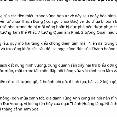
 toạ của các đền miếu trong vùng hợp tự về đây sau ngày hòa bình 
yển từ chùa Thạch Động ( còn gọi chùa Đác) về, do chùa bị bom 
 số pho tượng do bị mối xông hoặc bị đục phá nên được phục chế
tượng Tam thế Phật, 7 tượng Quan âm Phật, 2 tượng Quan hầu v
 lâu, quy mô hai tầng kiểu chồng diêm tám mái. Niên đại trùng 
n và trụ cổng khắc các câu đối ca ngợi công đức của Thành hoàng
ạch đất nung hình vuông, xung quanh sân xây hai trụ biểu đơn g
tắc môn, mặt trước tắc môn đắp nổi bằng vữa vôi cảnh sơn lâm v
hiện còn: 14 tượng gỗ, 2 hoành phi gỗ, 6 linh tọa, bài vị, 2 kiệu 
thông) bốn mùa xanh tốt, địa danh Tùng Ảnh cũng đã nói nên hì
m Đại Vương, vì kiêng tên húy của ngài Thành Hoàng làng. Nhà t
i thắng cảnh Tam Soa: