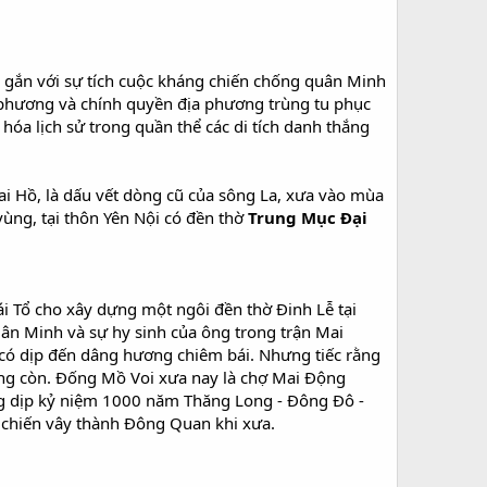
g gắn với sự tích cuộc kháng chiến chống quân Minh
phương và chính quyền địa phương trùng tu phục
 hóa lịch sử trong quần thể các di tích danh thắng
i Hồ, là dấu vết dòng cũ của sông La, xưa vào mùa
ùng, tại thôn Yên Nội có đền thờ
Trung Mục Đại
ái Tổ cho xây dựng một ngôi đền thờ Đinh Lễ tại
ân Minh và sự hy sinh của ông trong trận Mai
ể có dịp đến dâng hương chiêm bái. Nhưng tiếc rằng
hông còn. Đống Mồ Voi xưa nay là chợ Mai Động
ong dịp kỷ niệm 1000 năm Thăng Long - Đông Đô -
n chiến vây thành Đông Quan khi xưa.