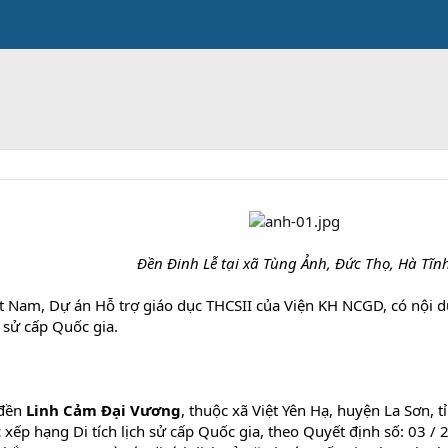
Đền Đinh Lễ tại xã Tùng Ảnh, Đức Thọ, Hà Tĩn
iệt Nam, Dự án Hỗ trợ giáo dục THCSII của Viện KH NCGD, có nội 
h sử cấp Quốc gia.
 đền
Linh Cảm Đại Vương
, thuộc xã Việt Yên Hạ, huyện La Sơn, 
 xếp hạng Di tích lịch sử cấp Quốc gia, theo Quyết định số: 03