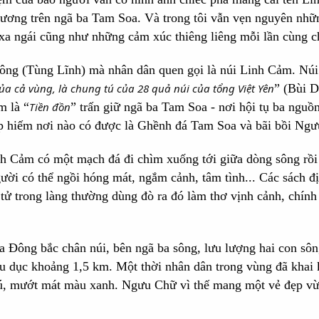
hương trên ngã ba Tam Soa. Và trong tôi vẫn vẹn nguyên nh
 xa ngái cũng như những cảm xúc thiêng liêng mỗi lần cùng c
ông (Tùng Lĩnh) mà nhân dân quen gọi là núi Linh Cảm. Núi 
ủa cả vùng, là chung tú của 28 quả núi của tổng Việt Yên
” (Bùi D
m là “
Tiền đồn
” trấn giữ ngã ba Tam Soa - nơi hội tụ ba ngu
ẹp hiếm nơi nào có được là Ghềnh đá Tam Soa và bãi bồi Ng
h Cảm có một mạch đá đi chìm xuống tới giữa dòng sông rồi
ời có thể ngồi hóng mát, ngắm cảnh, tâm tình... Các sách địa
i tử trong làng thường dùng đò ra đó làm thơ vịnh cảnh, chín
 Đông bắc chân núi, bên ngã ba sông, lưu lượng hai con sôn
ầu dục khoảng 1,5 km. Một thời nhân dân trong vùng đã khai
ú, mướt mát màu xanh. Ngưu Chữ vì thế mang một vẻ đẹp vừa