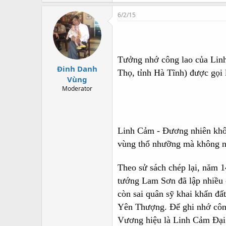
6/2/15
Tưởng nhớ công lao của Linh
Đinh Danh
Thọ, tỉnh Hà Tĩnh) được gọi
Vùng
Moderator
Linh Cảm - Đương nhiên không
vùng thổ nhưỡng mà không ng
Theo sử sách chép lại, năm 
tướng Lam Sơn đã lập nhiều c
còn sai quân sỹ khai khẩn đấ
Yên Thượng. Để ghi nhớ công
Vương hiệu là Linh Cảm Đại