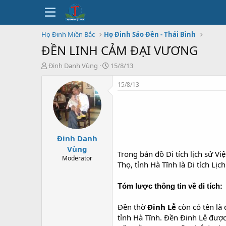
Họ Đinh Miền Bắc
Họ Đinh Sáo Đền - Thái Bình
ĐỀN LINH CẢM ĐẠI VƯƠNG
T
N
Đinh Danh Vùng
15/8/13
h
g
r
à
15/8/13
e
y
a
b
d
ắ
s
t
t
đ
Đinh Danh
a
ầ
r
u
Vùng
Trong bản đồ Di tích lịch sử V
t
Moderator
Thọ, tỉnh Hà Tĩnh là Di tích Lịc
e
r
Tóm lược thông tin về di tích:
Đền thờ
Đinh Lễ
còn có tên là
tỉnh Hà Tĩnh. Đền Đinh Lễ được