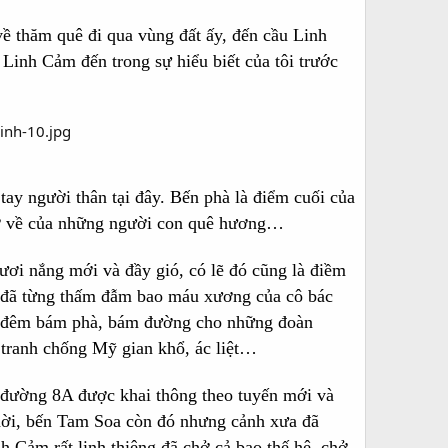
về thăm quê đi qua vùng đất ấy, đến cầu Linh
 Linh Cảm đến trong sự hiểu biết của tôi trước
y người thân tại đây. Bến phà là điểm cuối của
 trở về của những người con quê hương…
ơi nắng mới và đầy gió, có lẽ đó cũng là điềm
ơi đã từng thấm đẫm bao máu xương của cô bác
gày đêm bám phà, bám đường cho những đoàn
 tranh chống Mỹ gian khổ, ác liệt…
, đường 8A được khai thông theo tuyến mới và
dời, bến Tam Soa còn đó nhưng cảnh xưa đã
h Cảm rất linh thiêng đã chở cả bao thế hệ, chở