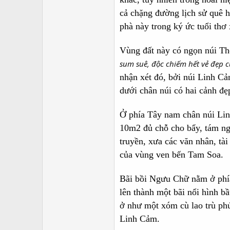
cả chặng đường lịch sử quê 
phà này trong ký ức tuổi thơ
Vùng đất này có ngọn núi Th
sum suê, độc chiếm hết vẻ đẹp c
nhận xét đó, bởi núi Linh Cả
dưới chân núi có hai cảnh đ
Ở phía Tây nam chân núi Lin
10m2 đủ chỗ cho bẩy, tám ngư
truyền, xưa các văn nhân, tà
của vùng ven bến Tam Soa.
Bãi bồi Ngưu Chữ nằm ở phía
lên thành một bãi nổi hình b
ở như một xóm cù lao trù ph
Linh Cảm.