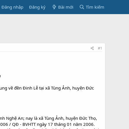
Đăng nhập
Đăng ký
Bài mới
Tìm kiếm
#1
h
dung về đền Đinh Lễ tại xã Tùng Ảnh, huyện Đức
tỉnh Nghệ An; nay là xã Tùng Ảnh, huyện Đức Thọ,
 / 2006 / QĐ - BVHTT ngày 17 tháng 01 năm 2006.