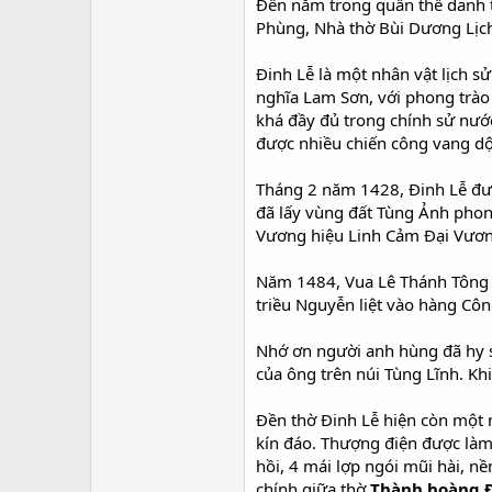
Đền nằm trong quần thể danh t
Phùng, Nhà thờ Bùi Dương Lịch
Đinh Lễ là một nhân vật lịch s
nghĩa Lam Sơn, với phong trào
khá đầy đủ trong chính sử nướ
được nhiều chiến công vang dộ
Tháng 2 năm 1428, Đinh Lễ đượ
đã lấy vùng đất Tùng Ảnh phon
Vương hiệu Linh Cảm Đại Vươn
Năm 1484, Vua Lê Thánh Tông g
triều Nguyễn liệt vào hàng Côn
Nhớ ơn người anh hùng đã hy s
của ông trên núi Tùng Lĩnh. Khi
Đền thờ Đinh Lễ hiện còn một n
kín đáo. Thượng điện được làm 
hồi, 4 mái lợp ngói mũi hài, n
chính giữa thờ
Thành hoàng Đ