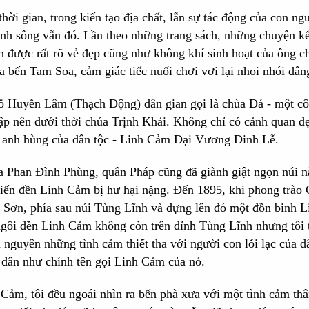
thời gian, trong kiến tạo địa chất, lẫn sự tác động của con 
nh sông vẫn đó. Lần theo những trang sách, những chuyện kể
n được rất rõ vẻ đẹp cũng như không khí sinh hoạt của ông 
a bến Tam Soa, cảm giác tiếc nuối chơi vơi lại nhoi nhói dâ
ổ Huyền Lâm (Thạch Động) dân gian gọi là chùa Đá - một công 
p nên dưới thời chúa Trịnh Khải. Không chỉ có cảnh quan đẹ
vị anh hùng của dân tộc - Linh Cảm Đại Vương Đinh Lễ.
a Phan Đình Phùng, quân Pháp cũng đã giành giật ngọn núi n
hiến đền Linh Cảm bị hư hại nặng. Đến 1895, khi phong trào 
Sơn, phía sau núi Tùng Lĩnh và dựng lên đó một đồn binh Li
ngôi đền Linh Cảm không còn trên đỉnh Tùng Lĩnh nhưng tôi t
n nguyên những tình cảm thiết tha với người con lỗi lạc của 
n dân như chính tên gọi Linh Cảm của nó.
Cảm, tôi đều ngoái nhìn ra bến phà xưa với một tình cảm thâ