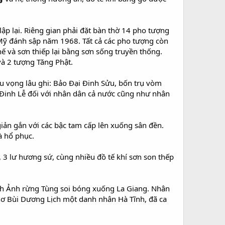
lập lại. Riêng gian phải đặt bàn thờ 14 pho tượng
Mỹ đánh sập năm 1968. Tất cả các pho tượng còn
 và sơn thiếp lại bằng sơn sống truyền thống.
à 2 tượng Tăng Phật.
tu vọng lâu ghi: Bảo Đại Đinh Sửu, bốn trụ vòm
 Đinh Lễ đối với nhân dân cả nước cũng như nhân
iản gắn với các bậc tam cấp lên xuống sân đền.
à hổ phục.
gỗ, 3 lư hương sứ, cùng nhiều đồ tế khí sơn son thếp
nh Ảnh rừng Tùng soi bóng xuống La Giang. Nhân
hơ Bùi Dương Lịch một danh nhân Hà Tĩnh, đã ca