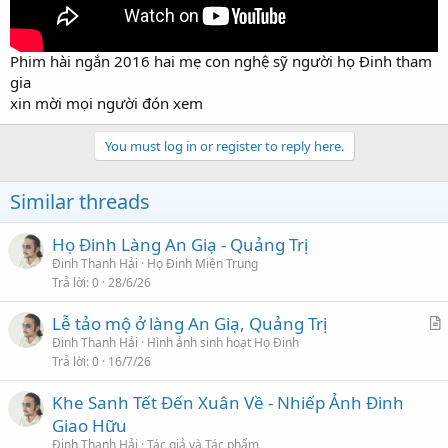
Phim hài ngắn 2016 hai mẹ con nghệ sỹ người họ Đinh tham
gia
xin mời mọi người đón xem
You must log in or register to reply here.
Similar threads
Họ Đinh Làng An Giạ - Quảng Trị
Đinh Thanh Hải
Họ Đinh Miền Trung
Trả lời
0
28/6/26
Lễ tảo mộ ở làng An Giạ, Quảng Trị
r
Đinh Thanh Hải
Hình ảnh sinh hoạt Họ Đinh
Trả lời
0
16/7/26
t
i
Khe Sanh Tết Đến Xuân Về - Nhiếp Ảnh Đinh
c
Giao Hữu
l
Đinh Thanh Hải
Tác giả và Tác phẩm
e