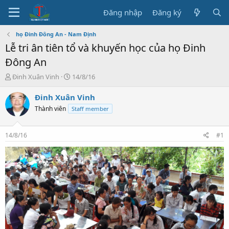
Đăng nhập
Đăng ký
họ Đinh Đông An - Nam Định
Lễ tri ân tiên tổ và khuyến học của họ Đinh
Đông An
T
N
Đinh Xuân Vinh
14/8/16
h
g
r
à
Đinh Xuân Vinh
e
y
Thành viên
Staff member
a
b
d
ắ
s
t
14/8/16
#1
t
đ
a
ầ
r
u
t
e
r