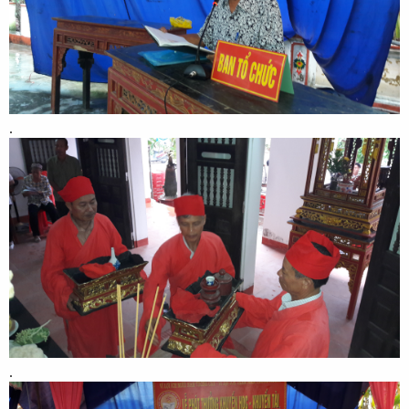
.​
.​