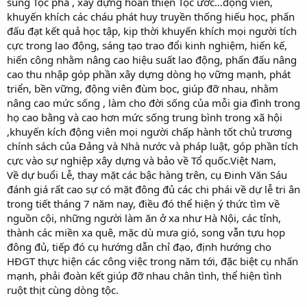
sung Tộc phả , xây dựng hoàn thiện Tộc ước…động viên,
khuyến khích các cháu phát huy truyền thống hiếu học, phấn
đấu đạt kết quả học tập, kịp thời khuyến khích mọi người tích
cực trong lao động, sáng tạo trao đổi kinh nghiệm, hiến kế,
hiến công nhằm nâng cao hiệu suất lao động, phấn đấu nâng
cao thu nhập góp phần xây dựng dòng họ vững mạnh, phát
triển, bền vững, động viên đùm bọc, giúp đỡ nhau, nhằm
nâng cao mức sống , làm cho đời sống của mỗi gia đình trong
họ cao bằng và cao hơn mức sống trung bình trong xã hội
,khuyến kích động viên mọi người chấp hành tốt chủ trương
chính sách của Đảng và Nhà nước và pháp luật, góp phần tích
cực vào sự nghiệp xây dựng và bảo về Tổ quốc.Việt Nam,
Về dự buổi Lễ, thay mặt các bậc hàng trên, cụ Đinh Văn Sáu
đánh giá rất cao sự có mặt đông đủ các chi phái về dự lễ tri ân
trong tiết tháng 7 năm nay, điều đó thể hiện ý thức tìm về
nguồn cội, những người làm ăn ở xa như Hà Nội, các tỉnh,
thành các miền xa quê, mặc dù mưa gió, song vẫn tựu họp
đông đủ, tiếp đó cụ hướng dẫn chỉ đạo, định hướng cho
HĐGT thực hiện các công việc trong năm tới, đặc biệt cụ nhấn
mạnh, phải đoàn kết giúp đỡ nhau chân tình, thể hiện tình
ruột thịt cùng dòng tộc.