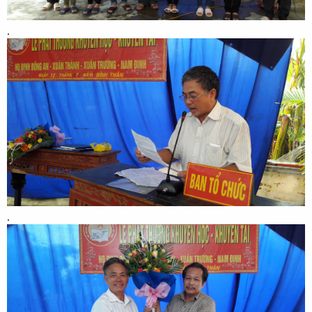
.​
.​