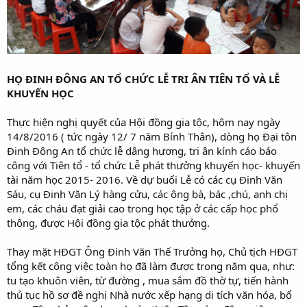
HỌ ĐINH ĐÔNG AN TỔ CHỨC LỄ TRI ÂN TIÊN TỔ VÀ LỄ
KHUYẾN HỌC
Thực hiện nghị quyết của Hội đồng gia tộc, hôm nay ngày
14/8/2016 ( tức ngày 12/ 7 năm Bính Thân), dòng họ Đại tôn
Đinh Đông An tổ chức lễ dâng hương, tri ân kính cáo báo
công với Tiên tổ - tổ chức Lễ phát thưởng khuyến học- khuyến
tài năm học 2015- 2016. Về dự buổi Lễ có các cụ Đinh Văn
Sáu, cụ Đinh Văn Lý hàng cửu, các ông bà, bác ,chú, anh chị
em, các cháu đạt giải cao trong học tập ở các cấp học phổ
thông, được Hội đồng gia tộc phát thưởng.
Thay mặt HĐGT Ông Đinh Văn Thế Trưởng họ, Chủ tịch HĐGT
tổng kết công việc toàn họ đã làm được trong năm qua, như:
tu tạo khuôn viên, từ đường , mua sắm đồ thờ tự, tiến hành
thủ tục hồ sơ đề nghị Nhà nước xếp hạng di tích văn hóa, bổ