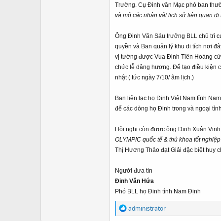
Trường. Cụ Đinh văn Mạc phó ban thường
và mộ các nhân vật lịch sử liên quan di 
Ông Đinh Văn Sáu trưởng BLL chủ trì c
quyền và Ban quản lý khu di tích nơi đ
vị tướng được Vua Đinh Tiên Hoàng cử v
chức lễ dâng hương. Để tạo điều kiện 
nhật ( tức ngày 7/10/ âm lịch.)
Ban liên lạc họ Đinh Việt Nam tỉnh Nam
để các dòng họ Đinh trong và ngoại tỉ
Hội nghị còn được ông Đinh Xuân Vinh ph
OLYMPIC quốc tế & thủ khoa tốt nghiệp
Thị Hương Thảo đạt Giải đặc biệt huy 
Người đưa tin
Đinh Văn Hứa
Phó BLL họ Đinh tỉnh Nam Định
R
administrator
e