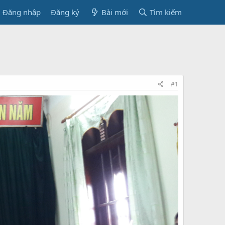
Đăng nhập
Đăng ký
Bài mới
Tìm kiếm
#1