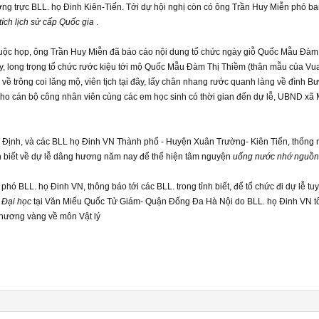
 trực BLL. họ Đinh Kiên-Tiến. Tới dự hội nghị còn có ông Trần Huy Miễn phó ban 
tích lịch sử cấp Quốc gia
.
uộc họp, ông Trần Huy Miễn đã báo cáo nội dung tổ chức ngày giỗ Quốc Mẫu Đàm 
ây, long trọng tổ chức rước kiệu tới mộ Quốc Mẫu Đàm Thị Thiềm (thân mẫu của Vu
ề trông coi lăng mộ, viên tịch tại đây, lấy chân nhang rước quanh làng về đình 
cho cán bộ công nhân viên cùng các em học sinh có thời gian đến dự lễ, UBND xã
 Định, và các BLL họ Đinh VN Thành phổ - Huyện Xuân Trường- Kiên Tiến, thống nh
nh biết về dự lễ dâng hương năm nay để thể hiện tâm nguyện
uống nước nhớ nguồ
ó BLL. họ Đinh VN, thông báo tới các BLL. trong tỉnh biết, để tổ chức đi dự lễ tu
 Đại học
tại Văn Miếu Quốc Tử Giám- Quận Đống Đa Hà Nội do BLL. họ Đinh VN tổ c
chương vàng về môn Vật lý