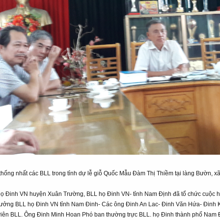
thống nhất các BLL trong tỉnh dự lễ giỗ Quốc Mẫu Đàm Thị Thiềm tại làng Bườn, x
họ Đinh VN huyện Xuân Trường, BLL họ Đinh VN- tỉnh Nam Định đã tổ chức cuộc họ
rưởng BLL họ Đinh VN tỉnh Nam Đinh- Các ông Đinh An Lac- Đinh Văn Hứa- Đinh
viên BLL. Ông Đinh Minh Hoan Phó ban thường trực BLL. họ Đinh thành phố Nam 