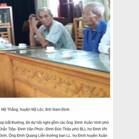
ã Mỹ Thắng, huyện Mỹ Lộc, tỉnh Nam Định.
p bất thường, tới dự hội nghị gồm các ông :Đinh Xuân Vinh phó
 Khắc Tiệp- Đinh Văn Phức- Đinh Đức Thảo phó BLL họ Đinh VN
Định, Ông Đinh Quang Liễn trưởng ban LL. họ Đinh huyện Xuân