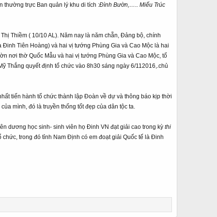
thường trực Ban quản lý khu di tích :
Đình Bườn,….. Miếu Trúc
Thị Thiềm ( 10/10 AL). Năm nay là năm chẵn, Đảng bộ, chính
a Đinh Tiên Hoàng) và hai vị tướng Phùng Gia và Cao Mộc là hai
Bườn nơi thờ Quốc Mẫu và hai vị tướng Phùng Gia và Cao Mộc, tổ
 Mỹ Thắng quyết định tổ chức vào 8h30 sáng ngày 6/112016,.chủ
ất tiến hành tổ chức thành lập Đoàn về dự và thông báo kịp thời
n
của mình, đó là truyền thống tốt đẹp của dân tộc ta.
yên dương học sinh- sinh viên họ Đinh VN đạt giải cao trong kỳ
thi
hức, trong đó tỉnh Nam Định có em đoạt giải Quốc tế là Đinh