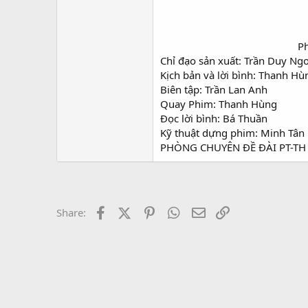
Ph
Chỉ đạo sản xuất: Trần Duy Ngo
Kịch bản và lời bình: Thanh Hùn
Biên tập: Trần Lan Anh​
Quay Phim: Thanh Hùng​
Đọc lời bình: Bá Thuần​
Kỹ thuật dựng phim: Minh Tân​
PHÒNG CHUYÊN ĐỀ ĐÀI PT-TH 
Facebook
X (Twitter)
Pinterest
WhatsApp
Email
Link
Share: