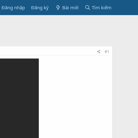
Đăng nhập
Đăng ký
Bài mới
Tìm kiếm
#1