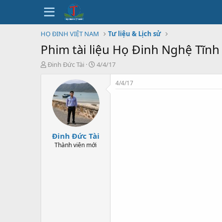
HỌ ĐINH VIỆT NAM
Tư liệu & Lịch sử
Phim tài liệu Họ Đinh Nghệ Tĩnh
T
N
Đinh Đức Tài
4/4/17
h
g
r
à
4/4/17
e
y
a
b
d
ắ
s
t
t
đ
Đinh Đức Tài
a
ầ
r
u
Thành viên mới
t
e
r