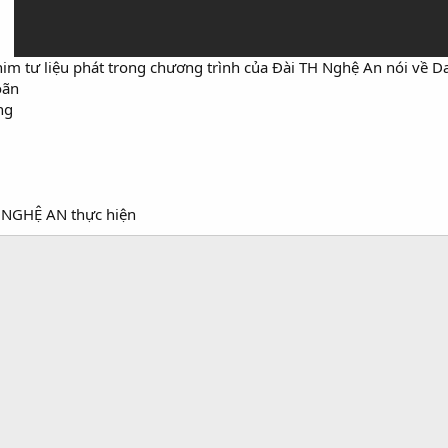
im tư liệu phát trong chương trình của Đài TH Nghệ An nói về Da
ãn​
g​
NGHỆ AN thực hiện​