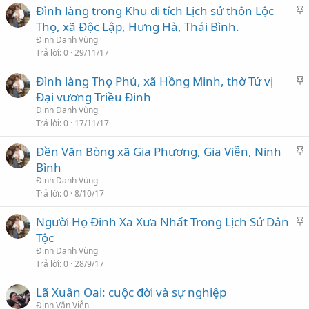
C
Đình làng trong Khu di tích Lịch sử thôn Lộc
h
Thọ, xã Độc Lập, Hưng Hà, Thái Bình.
ú
Đinh Danh Vùng
ý
Trả lời
0
29/11/17
C
Đình làng Thọ Phú, xã Hồng Minh, thờ Tứ vị
h
Đại vương Triều Đinh
ú
Đinh Danh Vùng
ý
Trả lời
0
17/11/17
C
Đền Văn Bòng xã Gia Phương, Gia Viễn, Ninh
h
Bình
ú
Đinh Danh Vùng
ý
Trả lời
0
8/10/17
C
Người Họ Đinh Xa Xưa Nhất Trong Lịch Sử Dân
h
Tộc
ú
Đinh Danh Vùng
ý
Trả lời
0
28/9/17
Lã Xuân Oai: cuộc đời và sự nghiệp
Đinh Văn Viễn