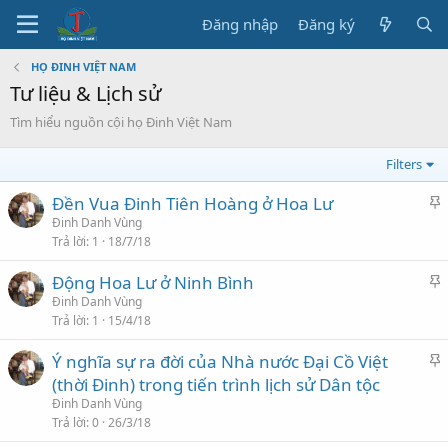
Đăng nhập
Đăng ký
HỌ ĐINH VIỆT NAM
Tư liệu & Lịch sử
Tìm hiểu nguồn cội họ Đinh Việt Nam
Filters
C
Đền Vua Đinh Tiên Hoàng ở Hoa Lư
h
Đinh Danh Vùng
Trả lời
1
18/7/18
ú
ý
C
Động Hoa Lư ở Ninh Bình
h
Đinh Danh Vùng
Trả lời
1
15/4/18
ú
ý
C
Ý nghĩa sự ra đời của Nhà nước Đại Cồ Việt
h
(thời Đinh) trong tiến trình lịch sử Dân tộc
ú
Đinh Danh Vùng
ý
Trả lời
0
26/3/18