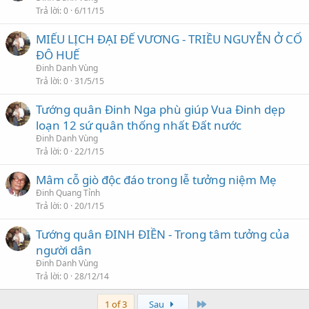
Trả lời
0
6/11/15
MIẾU LỊCH ĐẠI ĐẾ VƯƠNG - TRIỀU NGUYỄN Ở CỐ
ĐÔ HUẾ
Đinh Danh Vùng
Trả lời
0
31/5/15
Tướng quân Đinh Nga phù giúp Vua Đinh dẹp
loạn 12 sứ quân thống nhất Đất nước
Đinh Danh Vùng
Trả lời
0
22/1/15
Mâm cỗ giò độc đáo trong lễ tưởng niệm Mẹ
Đinh Quang Tỉnh
Trả lời
0
20/1/15
Tướng quân ĐINH ĐIỀN - Trong tâm tưởng của
người dân
Đinh Danh Vùng
Trả lời
0
28/12/14
Last
1 of 3
Sau