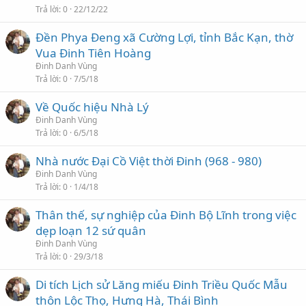
Trả lời
0
22/12/22
Đền Phya Đeng xã Cường Lợi, tỉnh Bắc Kạn, thờ
Vua Đinh Tiên Hoàng
Đinh Danh Vùng
Trả lời
0
7/5/18
Về Quốc hiệu Nhà Lý
Đinh Danh Vùng
Trả lời
0
6/5/18
Nhà nước Đại Cồ Việt thời Đinh (968 - 980)
Đinh Danh Vùng
Trả lời
0
1/4/18
Thân thế, sự nghiệp của Đinh Bộ Lĩnh trong việc
dẹp loạn 12 sứ quân
Đinh Danh Vùng
Trả lời
0
29/3/18
Di tích Lịch sử Lăng miếu Đinh Triều Quốc Mẫu
thôn Lộc Thọ, Hưng Hà, Thái Bình