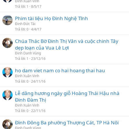
Đinh Xuân Vinh
Trả lời
1
8/5/17
Phim tài liệu Họ Đinh Nghệ Tĩnh
Đinh Đức Tài
Trả lời
0
4/4/17
Chúa Thác Bờ Đinh Thị Vân và cuộc chinh Tây
dẹp loạn của Vua Lê Lợi
Đinh Danh Vùng
Trả lời
1
23/12/16
ho dam viet nam co hai hoang thai hau
Đinh Xuân Vinh
Trả lời
0
24/11/16
Lễ dâng hương ngày giỗ Hoàng Thái Hậu nhà
Đinh Đàm Thị
Đinh Xuân Vinh
Trả lời
0
22/11/16
Đình Đông Ba phường Thượng Cát, TP Hà Nôi
Đinh Danh Vùng