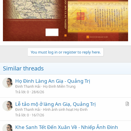
You must log in or register to reply here.
Similar threads
Họ Đinh Làng An Giạ - Quảng Trị
Đinh Thanh Hải
Họ Đinh Miền Trung
Trả lời
0
28/6/26
Lễ tảo mộ ở làng An Giạ, Quảng Trị
r
Đinh Thanh Hải
Hình ảnh sinh hoạt Họ Đinh
Trả lời
0
16/7/26
t
i
Khe Sanh Tết Đến Xuân Về - Nhiếp Ảnh Đinh
c