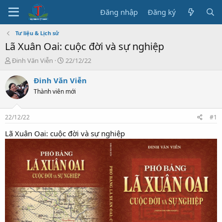
Đăng nhập
Đăng ký
Tư liệu & Lịch sử
Lã Xuân Oai: cuộc đời và sự nghiệp
T
N
Đinh Văn Viễn
22/12/22
h
g
r
à
Đinh Văn Viễn
e
y
Thành viên mới
a
b
d
ắ
s
t
22/12/22
#1
t
đ
a
ầ
Lã Xuân Oai: cuộc đời và sự nghiệp
r
u
t
e
r