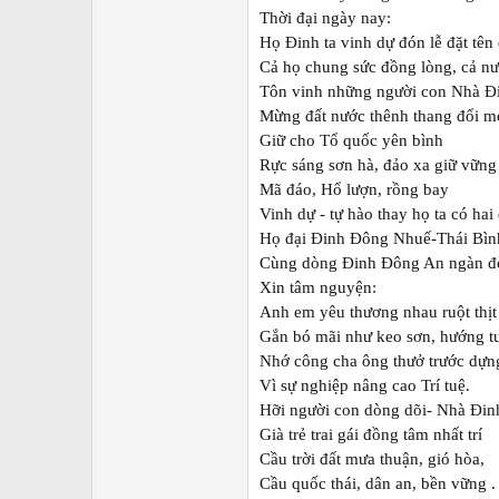
Thời đại ngày nay:
Họ Đinh ta vinh dự đón lễ đặt tên
Cả họ chung sức đồng lòng, cả nướ
Tôn vinh những người con Nhà Đin
Mừng đất nước thênh thang đổi mớ
Giữ cho Tổ quốc yên bình
Rực sáng sơn hà, đảo xa giữ vững 
Mã đáo, Hổ lượn, rồng bay
Vinh dự - tự hào thay họ ta có ha
Họ đại Đinh Đông Nhuế-Thái Bìn
Cùng dòng Đinh Đông An ngàn đời
Xin tâm nguyện:
Anh em yêu thương nhau ruột thịt
Gắn bó mãi như keo sơn, hướng tư
Nhớ công cha ông thưở trước dựn
Vì sự nghiệp nâng cao Trí tuệ.
Hỡi người con dòng dõi- Nhà Đin
Già trẻ trai gái đồng tâm nhất trí
Cầu trời đất mưa thuận, gió hòa,
Cầu quốc thái, dân an, bền vững .