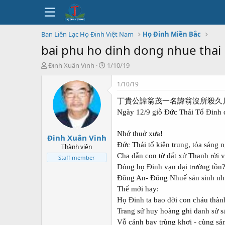
Ban Liên Lạc Họ Đinh Việt Nam
Họ Đinh Miền Bắc
bai phu ho dinh dong nhue thai 
T
N
Đinh Xuân Vinh
1/10/19
h
g
r
à
1/10/19
e
y
a
b
丁貴公諱翁茂一名諱翁沒所殺久
d
ắ
Ngày 12/9 giỗ Đức Thái Tổ Đinh 
s
t
t
đ
Nhớ thuở xưa!
Đinh Xuân Vinh
a
ầ
Đức Thái tổ kiên trung, tỏa sáng 
r
u
Thành viên
t
Cha dẫn con từ đất xứ Thanh rời v
Staff member
e
Dòng họ Đinh vạn đại trường tồn
r
Đông An- Đông Nhuế sản sinh nhữ
Thế mới hay:
Họ Đinh ta bao đời con cháu thành
Trang sử huy hoàng ghi danh sử s
Vỗ cánh bay trùng khơi - cùng sán