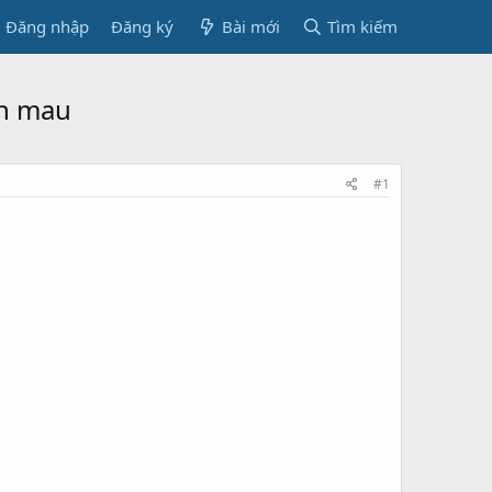
Đăng nhập
Đăng ký
Bài mới
Tìm kiếm
nh mau
#1