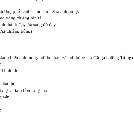
 đường phố Đinh Thúc Dự liệt sĩ anh hùng.
c trống chiêng rộn rã .
h thành đạt, tỏa sáng đó đây
i.( chiêng trống)
.
i danh hiệu anh hùng: nữ tình báo và anh hùng lao động.(Chiêng Trống)
h
 linh khí.
 chan hòa
ơng lai tâm hồn rộng mở .
g nền
h