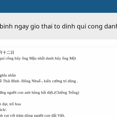
binh ngay gio thai to dinh qui cong da
月十二日
quí công húy ông Mậu nhất danh húy ông Một
nghĩa nhân
ề Thái Bình- Đông Nhuế-, kiên cường trí dũng .
?
ng người con anh hùng bất diệt.(Chiêng Trống)
 đạt, trổ hoa
ách/.
h vai với trăm dòng người con đất Việt.