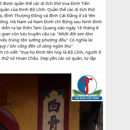
ữ được quần thể các di tích thờ Vua Đinh Tiên
ứ quân của Đinh Bộ Lĩnh. Quần thể các di tích thờ
a, đình Thượng Đồng và đình Cát Đằng ở xã Yên
rường. Hà Nam và Nam Định chỉ đứng sau Ninh Bình
g diễn ra tại thôn Tam Quang vào ngày 16 tháng 8
gian còn lưu truyền câu ca: "
Nhất đới sơn lâm
iếu trùng tân sưởng phượng đầu
" Có nghĩa là:
quý /
Ghi công đền cổ sáng ngàn thu
"​
h có viết: “Vua họ Đinh tên húy là Bộ Lĩnh, người ở
, thử sử Hoan Châu. Dẹp yên các sứ quân, tự lập