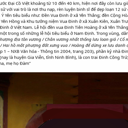
 nước Đại Cồ Việt khoảng từ 10 đến 40 km, hiện nơi đây còn lưu gi
h sử với vai trò là nơi thu nạp, rèn luyện binh sĩ để dẹp loạn 12 s
Ý Yên tiêu biểu như: Đền Vua Đinh ở xã Yên Thắng; đền Cộng Hò
ã Yên Hồng và Khu tưởng niệm Vua Đinh ở xã Xuân Kiên, Xuân T
a Đinh ở Việt Nam. Lễ hội đền vua Đinh Tiên Hoàng ở xã Yên Thắn
một trong số những lễ hội tiêu biểu ở Nam Định. Trong vùng, dân 
hượng địa tôn vương / Chân vương nhất thống lưu loan giá /
Cổ m
n / Hai hồ mắt phượng đất xưng vua / Hoàng đế dừng xe lưu danh 
ập 1 – NXB Văn hóa - Thông tin 2004, trang 203), phần kỷ nhà Đin
ay là huyện Gia Viễn, tỉnh Ninh Bình), là con trai Đinh Công Trứ
ha, mẹ họ Đàm”​