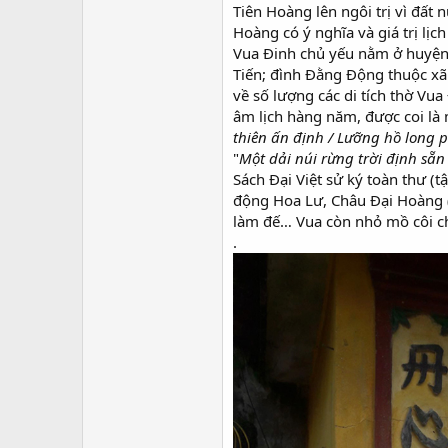
Tiên Hoàng lên ngôi trị vì đất
Hoàng có ý nghĩa và giá trị lịc
Vua Đinh chủ yếu nằm ở huyện 
Tiến; đình Đằng Động thuộc x
về số lượng các di tích thờ Vu
âm lịch hàng năm, được coi là 
thiên ấn định /
Lưỡng hồ long p
"
Một dải núi rừng trời định sẵ
Sách Đại Việt sử ký toàn thư (t
động Hoa Lư, Châu Đại Hoàng (n
làm đế… Vua còn nhỏ mồ côi c
.