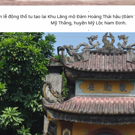
.​
m lễ động thổ tu tạo lại Khu Lăng mộ Đàm Hoàng Thái hậu (Đàm 
Mỹ Thắng, huyện Mỹ Lộc Nam Định.​
.​