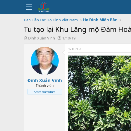
Ban Liên Lạc Họ Đinh Việt Nam
Họ Đinh Miền Bắc
Tu tạo lại Khu Lăng mộ Đàm Ho
T
N
Đinh Xuân Vinh
1/10/19
h
g
r
à
1/10/19
e
y
a
b
d
ắ
s
t
t
đ
Đinh Xuân Vinh
a
ầ
r
u
Thành viên
t
Staff member
e
r