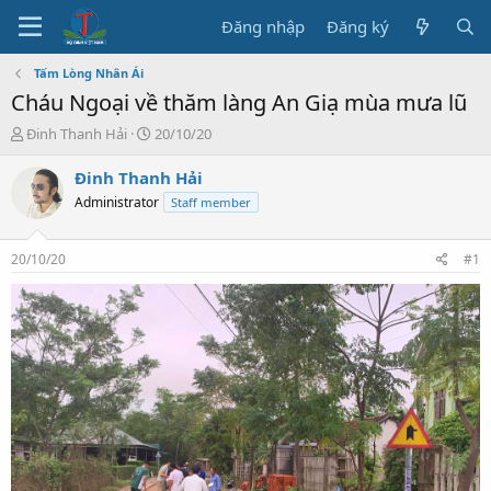
Đăng nhập
Đăng ký
Tấm Lòng Nhân Ái
Cháu Ngoại về thăm làng An Giạ mùa mưa lũ
T
N
Đinh Thanh Hải
20/10/20
h
g
r
à
Đinh Thanh Hải
e
y
Administrator
Staff member
a
b
d
ắ
s
t
20/10/20
#1
t
đ
a
ầ
r
u
t
e
r