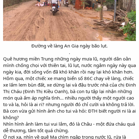
Đường về làng An Giạ ngày bão lụt.​
.​
Quê hương miền Trung những ngày mưa lũ, người dân oằn
mình chống chọi với thiên tai, lũ lụt, nước ngâm ngày này qua
ngày kia, đời sống vốn đã khó khăn rồi nay lại khó khăn hơn.
Hôm qua, một chiếc xe mang biển số 86C chạy về làng, chiếc
xe lấm lem bùn đất, xe dừng lại và đậu trước nhà của chị Đinh
Thị Cháu (Đinh Thị Kiều Oanh), bà con tụ tập lại nhận những
món quà ấm áp nghĩa tình... nhiều người thấy một người cao
to và lạ, hỏi là ai ri? nhưng người đó chỉ cười và không trả lời.
Bà con vừa gửi hình ảnh cho tui và hỏi: ĐTH biết người ni là ai
không?
Nhìn hình ảnh làm tui vui lắm, đó là Châu - một đứa cháu quá
dễ thương, tâm tốt quá chừng.
Ở nơi xa, nhìn về quê Mạ chìm ngập trong nước lũ, rứa là