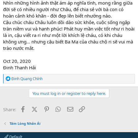
Nhìn những hình ảnh thật ám áp nghĩa tình, mong rằng giữa
đời sẽ có nhiều người như Châu, để chia sẻ với bà con có
hoàn cảnh khó khăn - đời đẹp lên biết nhường nào.
Cậu chúc cháu Châu luôn dồi dào sức khỏe, cuộc sống ngập
tràn niềm vui và hạnh phúc! Phát huy mần việc tốt như ri hoài
là in, cậu viết ra ri như một lời khích lệ cháu, có khi cháu
không ưng... nhưng cậu biết Ba Mạ của cháu chộ ri sẽ vui mà
trào nước mắt.
Oct 20, 2020
Đinh Thanh Hải
R
Đinh Quang Chính
e
a
c
You must log in or register to reply here.
t
i
o
Facebook
X (Twitter)
Pinterest
WhatsApp
Email
Link
Share:
n
s
:
Tấm Lòng Nhân Ái
Default