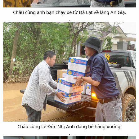
Châu cùng anh bạn chạy xe từ Đà Lạt về làng An Giạ.​
.​
Châu cùng Lê Đức Nhị Anh đang bê hàng xuống.​
.​