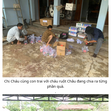
Chị Cháu cùng con trai với cháu ruột Châu đang chia ra từng
phần quà.​
.​