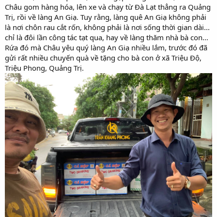
Châu gom hàng hóa, lên xe và chạy từ Đà Lạt thẳng ra Quảng
Trị, rồi về làng An Giạ. Tuy rằng, làng quê An Giạ không phải
là nơi chôn rau cắt rốn, không phải là nơi sống thời gian dài...
chỉ là đôi lần công tác tạt qua, hay về làng thăm nhà bà con...
Rứa đó mà Châu yêu quý làng An Giạ nhiều lắm, trước đó đã
gửi rất nhiều chuyến quà về tặng cho bà con ở xã Triệu Độ,
Triệu Phong, Quảng Trị.