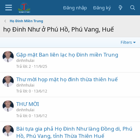
Đăng nhập
Đăng ký
Họ Đinh Miền Trung
họ Đinh Như ở Phú Hồ, Phú Vang, Huế
Filters
Gặp mặt Ban liên lạc họ Đinh miền Trung
dinhnhulai
Trả lời
2
11/9/25
Thư mời họp mặt họ đinh thừa thiên huế
dinhnhulai
Trả lời
0
13/6/12
THƯ MỜI
dinhnhulai
Trả lời
0
13/6/12
Bài tựa gia phả Họ Đinh Như làng Đồng di, Phú
Hồ, Phú Vang, tỉnh Thừa Thiên Huế